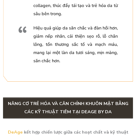
collagen, thúc đẩy tái tạo và trẻ hóa da từ
sâu bên trong.
Hiệu quả giúp da săn chắc và đàn hồi hơn,
giảm nếp nhăn, cải thiện sẹo rỗ, lỗ chân
lông, tổn thương sắc tố và mạch máu,
mang lại một làn da tươi sáng, mịn màng,
săn chắc hơn.
NÂNG CƠ TRẺ HÓA VÀ CÂN CHỈNH KHUÔN MẶT BẰNG
CÁC KỸ THUẬT TIÊM TẠI DEAGE BY DA
DeAge
kết hợp chiến lược giữa các hoạt chất và kỹ thuật