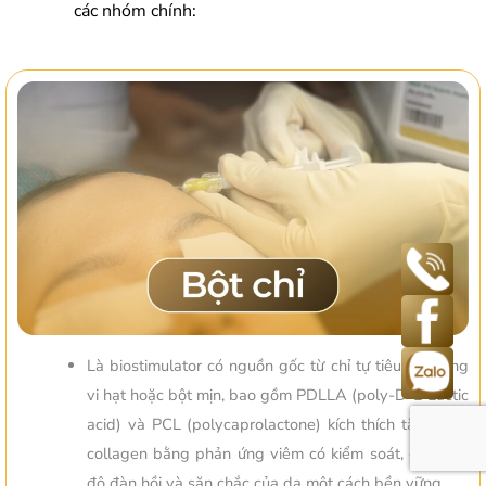
các nhóm chính:
Là biostimulator có nguồn gốc từ chỉ tự tiêu, có dạng
vi hạt hoặc bột mịn, bao gồm PDLLA (poly-D-L-Lactic
acid) và PCL (polycaprolactone) kích thích tăng sinh
collagen bằng phản ứng viêm có kiểm soát, cải thiện
độ đàn hồi và săn chắc của da một cách bền vững.