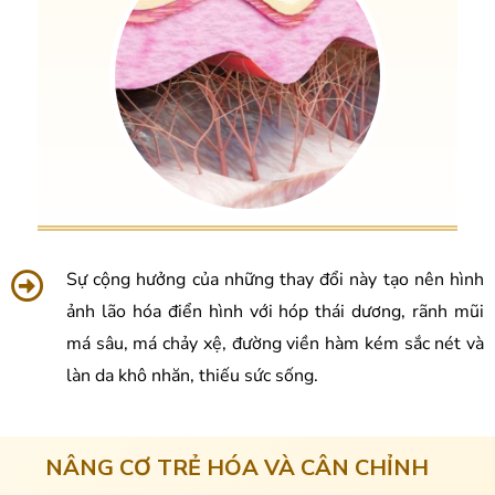
Sự cộng hưởng của những thay đổi này tạo nên hình
ảnh lão hóa điển hình với hóp thái dương, rãnh mũi
má sâu, má chảy xệ, đường viền hàm kém sắc nét và
làn da khô nhăn, thiếu sức sống.
NÂNG CƠ TRẺ HÓA VÀ CÂN CHỈNH