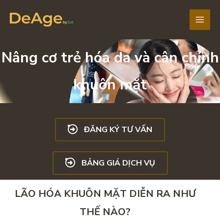
Nhảy
tới
Main
nội
dung
Men
Nâng cơ trẻ hóa da và cân chỉnh
khuôn mặt
ĐĂNG KÝ TƯ VẤN
BẢNG GIÁ DỊCH VỤ
LÃO HÓA KHUÔN MẶT DIỄN RA NHƯ
THẾ NÀO?