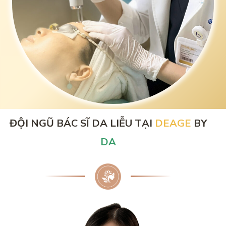
ĐỘI NGŨ BÁC SĨ DA LIỄU TẠI
DEAGE
BY
DA