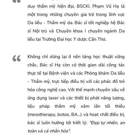
duy thẩm mỹ hiện đại, BSCKI. Phạm Vũ Hạ là
một trong những chuyên gia trẻ trong lĩnh vực
Da liễu - Thẩm mỹ da. Bác sĩ tốt nghiệp hệ Bác
sĩ Nội trú và Chuyên khoa I chuyên ngành Da
liễu tại Trường Đại học Y dược Cần Thơ.
Không chỉ dừng lại ở nền tảng học thuật vững
chắc, Bác sĩ Hạ còn có thời gian dài công tác
thực tế tại Bệnh viện và các Phòng khám Da liễu
- Thẩm mỹ, trực tiếp điều trị với các phác đồ trẻ
hóa công nghệ cao. Với thế mạnh chuyên sâu về
ứng dụng laser và các thiết bị phát năng lượng,
liệu pháp thẩm mỹ xâm lấn tối thiểu
(mesotherapy, botox, BA...) và hoạt chất điều trị,
bác sĩ luôn hướng tới triết lý:
"Đẹp tự nhiên, an
toàn và cá nhân hóa"
.