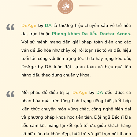
DeAge
by
DA
là thương hiệu chuyên sâu về trẻ hóa
da, trực thuộc
Phòng khám Da liễu Doctor Acnes
.
Với sứ mệnh mang đến giải pháp toàn diện cho các
vấn đề lão hóa như chảy xệ, rối loạn sắc tố và dấu hiệu
tuổi tác cùng với tình trạng tóc thưa hay rụng kéo dài,
DeAge by DA luôn đặt sự an toàn và hiệu quả lên
hàng đầu theo đúng chuẩn y khoa.
Mỗi phác đồ điều trị tại
DeAge
by
DA
đều được cá
nhân hóa dựa trên từng tình trạng riêng biệt, kết hợp
kiến thức chuyên môn vững chắc, công nghệ hiện đại
và phương pháp khoa học tiên tiến. Đội ngũ Bác sĩ Da
liễu cam kết mang lại kết quả tối ưu, giúp khách hàng
sở hữu làn da khỏe đẹp, tươi trẻ và giữ trọn nét thanh