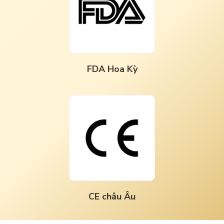
FDA Hoa Kỳ
CE châu Âu