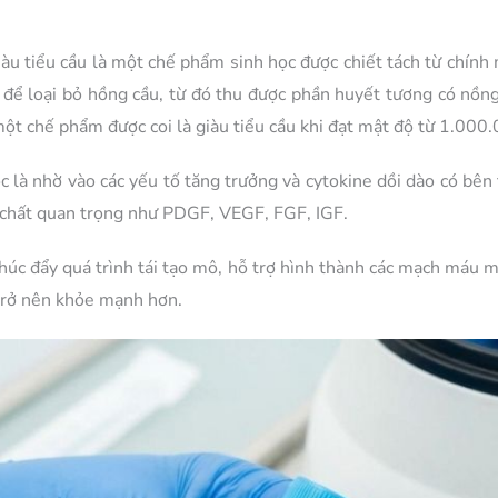
u tiểu cầu là một chế phẩm sinh học được chiết tách từ chính m
ể loại bỏ hồng cầu, từ đó thu được phần huyết tương có nồng 
ột chế phẩm được coi là giàu tiểu cầu khi đạt mật độ từ 1.000.0
c là nhờ vào các yếu tố tăng trưởng và cytokine dồi dào có bên 
g chất quan trọng như PDGF, VEGF, FGF, IGF.
húc đẩy quá trình tái tạo mô, hỗ trợ hình thành các mạch máu m
trở nên khỏe mạnh hơn.