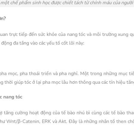
một chế phẩm sinh học được chiết tách từ chính máu của người 
ơn?
quan trực tiếp đến sức khỏe của nang tóc và môi trường xung q
động đa tầng vào các yếu tố cốt lõi này:
 pha mọc, pha thoái triển và pha nghỉ. Một trong những mục ti
hời giúp tóc ở lại pha mọc lâu hơn thông qua các tín hiệu tăng
ốc nang tóc
 tăng cường hoạt động của tế bào nhú bì cùng các tế bào tham
hư Wnt/β-Catenin, ERK và Akt. Đây là những nhân tố then chốt