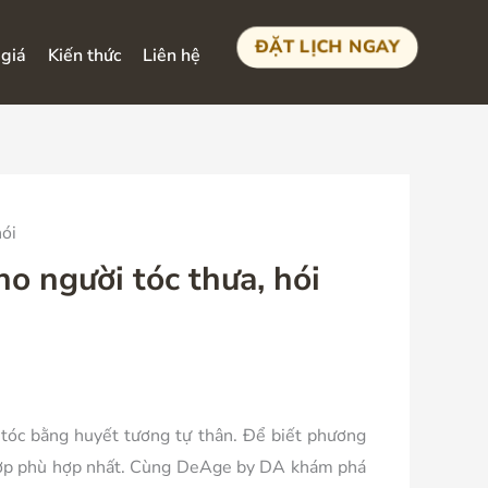
ĐẶT LỊCH NGAY
giá
Kiến thức
Liên hệ
hói
o người tóc thưa, hói
 tóc bằng huyết tương tự thân. Để biết phương
g hợp phù hợp nhất. Cùng DeAge by DA khám phá