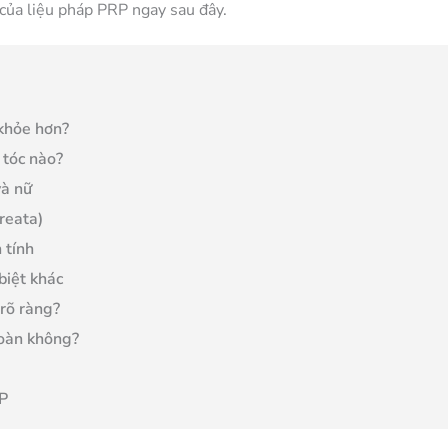
 của liệu pháp PRP ngay sau đây.
 khỏe hơn?
 tóc nào?
và nữ
reata)
 tính
biệt khác
 rõ ràng?
toàn không?
RP