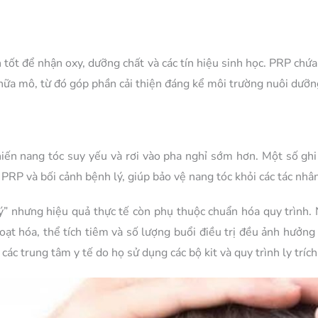
n tốt để nhận oxy, dưỡng chất và các tín hiệu sinh học. PRP ch
hữa mô, từ đó góp phần cải thiện đáng kể môi trường nuôi dưỡn
iến nang tóc suy yếu và rơi vào pha nghỉ sớm hơn. Một số ghi
PRP và bối cảnh bệnh lý, giúp bảo vệ nang tóc khỏi các tác nhân
” nhưng hiệu quả thực tế còn phụ thuộc chuẩn hóa quy trình. 
ạt hóa, thể tích tiêm và số lượng buổi điều trị đều ảnh hưởng 
 các trung tâm y tế do họ sử dụng các bộ kit và quy trình ly tríc