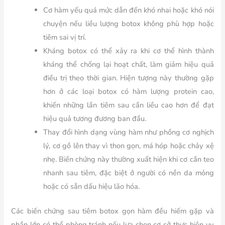
Cơ hàm yếu quá mức dẫn đến khó nhai hoặc khó nói
chuyện nếu liều lượng botox không phù hợp hoặc
tiêm sai vị trí.
Kháng botox có thể xảy ra khi cơ thể hình thành
kháng thể chống lại hoạt chất, làm giảm hiệu quả
điều trị theo thời gian. Hiện tượng này thường gặp
hơn ở các loại botox có hàm lượng protein cao,
khiến những lần tiêm sau cần liều cao hơn để đạt
hiệu quả tương đương ban đầu.
Thay đổi hình dạng vùng hàm như phồng cơ nghịch
lý, cơ gồ lên thay vì thon gọn, má hóp hoặc chảy xệ
nhẹ. Biến chứng này thường xuất hiện khi cơ cắn teo
nhanh sau tiêm, đặc biệt ở người có nền da mỏng
hoặc có sẵn dấu hiệu lão hóa.
Các biến chứng sau tiêm botox gọn hàm đều hiếm gặp và
phần lớn có thể phòng tránh nếu lựa chọn cơ sở thực hiện uy