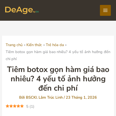
Nhảy
tới
Main
nội
dung
Men
Trang chủ
Kiến thức
Trẻ hóa da
Tiêm botox gọn hàm giá bao nhiêu? 4 yếu tố ảnh hưởng đến
chi phí
Tiêm botox gọn hàm giá bao
nhiêu? 4 yếu tố ảnh hưởng
đến chi phí
Bởi
BSCKI. Lâm Trúc Linh
/
23 Tháng 1, 2026
5
(
1
)