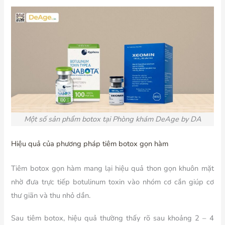
Một số sản phẩm botox tại Phòng khám DeAge by DA
Hiệu quả của phương pháp tiêm botox gọn hàm
Tiêm botox gọn hàm mang lại hiệu quả thon gọn khuôn mặt
nhờ đưa trực tiếp botulinum toxin vào nhóm cơ cắn giúp cơ
thư giãn và thu nhỏ dần.
Sau tiêm botox, hiệu quả thường thấy rõ sau khoảng 2 – 4