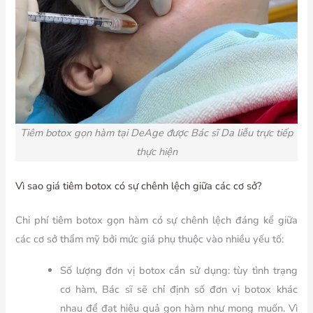
Tiêm botox gọn hàm tại DeAge được Bác sĩ Da liễu trực tiếp
thực hiện
Vì sao giá tiêm botox có sự chênh lệch giữa các cơ sở?
Chi phí tiêm botox gọn hàm có sự chênh lệch đáng kể giữa
các cơ sở thẩm mỹ bởi mức giá phụ thuộc vào nhiều yếu tố:
Số lượng đơn vị botox cần sử dụng: tùy tình trạng
cơ hàm, Bác sĩ sẽ chỉ định số đơn vị botox khác
nhau để đạt hiệu quả gọn hàm như mong muốn. Vì