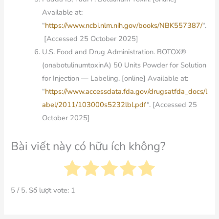
Available at:
“
https://www.ncbi.nlm.nih.gov/books/NBK557387/
“.
[Accessed 25 October 2025]
U.S. Food and Drug Administration. BOTOX®
(onabotulinumtoxinA) 50 Units Powder for Solution
for Injection — Labeling. [online] Available at:
“
https://www.accessdata.fda.gov/drugsatfda_docs/l
abel/2011/103000s5232lbl.pdf
“. [Accessed 25
October 2025]
Bài viết này có hữu ích không?
5
/ 5. Số lượt vote:
1