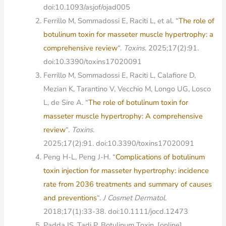
doi:10.1093/asjof/ojad005
Ferrillo M, Sommadossi E, Raciti L, et al. “
The role of
botulinum toxin for masseter muscle hypertrophy: a
comprehensive review
“.
Toxins
. 2025;17(2):91.
doi:10.3390/toxins17020091
Ferrillo M, Sommadossi E, Raciti L, Calafiore D,
Mezian K, Tarantino V, Vecchio M, Longo UG, Losco
L, de Sire A. “
The role of botulinum toxin for
masseter muscle hypertrophy: A comprehensive
review
“.
Toxins
.
2025;17(2):91. doi:10.3390/toxins17020091
Peng H-L, Peng J-H. “
Complications of botulinum
toxin injection for masseter hypertrophy: incidence
rate from 2036 treatments and summary of causes
and preventions
“.
J Cosmet Dermatol
.
2018;17(1):33-38. doi:10.1111/jocd.12473
Padda IS, Tadi P. Botulinum Toxin. [online]