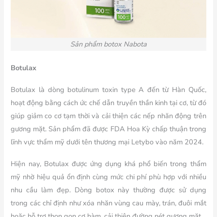
Sản phẩm botox Nabota
Botulax
Botulax là dòng botulinum toxin type A đến từ Hàn Quốc,
hoạt động bằng cách ức chế dẫn truyền thần kinh tại cơ, từ đó
giúp giảm co cơ tạm thời và cải thiện các nếp nhăn động trên
gương mặt. Sản phẩm đã được FDA Hoa Kỳ chấp thuận trong
lĩnh vực thẩm mỹ dưới tên thương mại Letybo vào năm 2024.
Hiện nay, Botulax được ứng dụng khá phổ biến trong thẩm
mỹ nhờ hiệu quả ổn định cùng mức chi phí phù hợp với nhiều
nhu cầu làm đẹp. Dòng botox này thường được sử dụng
trong các chỉ định như xóa nhăn vùng cau mày, trán, đuôi mắt
hoặc hỗ trợ thon gọn cơ hàm, cải thiện đường nét gương mặt.