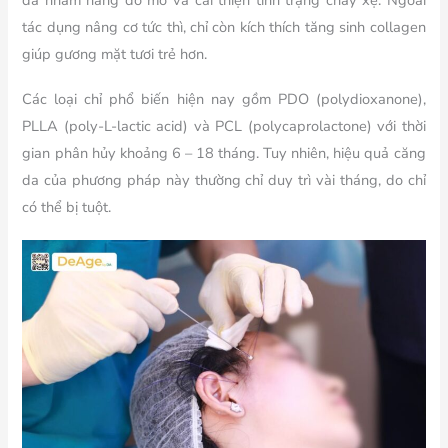
da nhằm nâng đỡ mô và cải thiện tình trạng chảy xệ. Ngoài
tác dụng nâng cơ tức thì, chỉ còn kích thích tăng sinh collagen
giúp gương mặt tươi trẻ hơn.
Các loại chỉ phổ biến hiện nay gồm PDO (polydioxanone),
PLLA (poly-L-lactic acid) và PCL (polycaprolactone) với thời
gian phân hủy khoảng 6 – 18 tháng. Tuy nhiên, hiệu quả căng
da của phương pháp này thường chỉ duy trì vài tháng, do chỉ
có thể bị tuột.