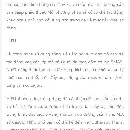
thể cải thiện tình trạng da chảy xệ và nếp nhăn mà không cần
can thiệp phẫu thuật. Mỗi phương pháp sẽ có cơ chế tác động
khác nhau, phù hợp với từng tình trạng da và mục tiêu điều trị
riêng.
HIFU
Là công nghệ sử dụng sóng siêu âm hội tụ cường độ cao để
tác động vào các lớp mô sâu dưới da, bao gồm cả lớp SMAS.
Nhiệt năng được tạo ra có tác dụng kích hoạt cơ chế tái tạo tự
nhiên của cơ thể, thúc đẩy hoạt động của nguyên bào sợi và
tăng sinh collagen.
HIFU thường được ứng dụng để cải thiện độ săn chắc của da
và hỗ trợ nâng cơ, phù hợp tình trạng da chảy xệ nhẹ đến
trung bình, đặc biệt ở vùng má, cằm và đường viền hàm. Một
số thiết bị HIFU phổ biến có thể kể đến như Ultherapy Prime,
Ultraformer MPT, CFU Elife, LinearZ, UTIMS A3 và Liftera V.