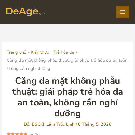
Nhảy
tới
Main
nội
dung
Men
Trang chủ
Kiến thức
Trẻ hóa da
Căng da mặt không phẫu thuật: giải pháp trẻ hóa da an toàn,
không cần nghỉ dưỡng
Căng da mặt không phẫu
thuật: giải pháp trẻ hóa da
an toàn, không cần nghỉ
dưỡng
Bởi
BSCKI. Lâm Trúc Linh
/
8 Tháng 5, 2026
5
(
3
)