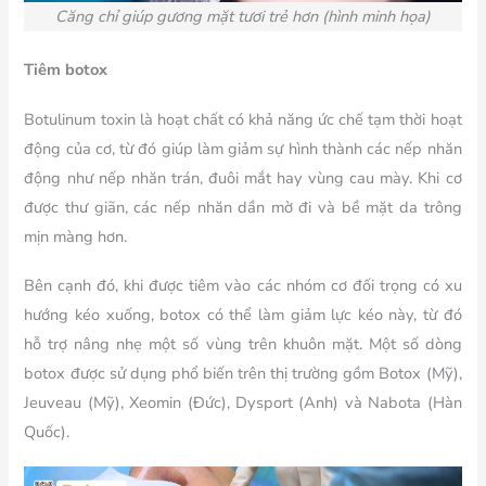
Căng chỉ
giúp gương mặt tươi trẻ hơn (hình minh họa)
Tiêm botox
Botulinum toxin là hoạt chất có khả năng ức chế tạm thời hoạt
động của cơ, từ đó giúp làm giảm sự hình thành các nếp nhăn
động như nếp nhăn trán, đuôi mắt hay vùng cau mày. Khi cơ
được thư giãn, các nếp nhăn dần mờ đi và bề mặt da trông
mịn màng hơn.
Bên cạnh đó, khi được tiêm vào các nhóm cơ đối trọng có xu
hướng kéo xuống, botox có thể làm giảm lực kéo này, từ đó
hỗ trợ nâng nhẹ một số vùng trên khuôn mặt. Một số dòng
botox được sử dụng phổ biến trên thị trường gồm Botox (Mỹ),
Jeuveau (Mỹ), Xeomin (Đức), Dysport (Anh) và Nabota (Hàn
Quốc).