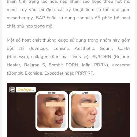
thiện tình trạng lão hóa, nếp nhăn, sẹo hoặc thiếu hụt mô
mềm. Tùy vào chỉ định, các kỹ thuật tiêm có thể bao gồm
mesotherapy, BAP hoặc sử dụng cannula để phân bố hoạt
chất phù hợp trong mô.
Một số hoạt chất thường được sử dụng trong nhóm này gồm
bột c
hỉ (Juvelook, Lenisna, Aesthefill, Gouri), CaHA
(Radiesse), collagen (Karisma, Linerase), PN/PDRN (Rejuran
Healer, Rejuran S, Bombit PDRN, Infini PDRN), exosome
(Bombit, Exomide, Exocode) hoặc PRP/PRF.