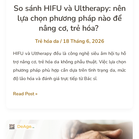
thiện?
So sánh HIFU và Ultherapy: nên
lựa chọn phương pháp nào để
nâng cơ, trẻ hóa?
Trẻ hóa da
/
18 Tháng 6, 2026
HIFU và Ultherapy đều là công nghệ siêu âm hội tụ hỗ
trợ nâng cơ, trẻ hóa da không phẫu thuật. Việc lựa chọn
phương pháp phù hợp cần dựa trên tình trạng da, mức
độ lão hóa và đánh giá trực tiếp từ Bác sĩ.
So
Read Post »
sánh
HIFU
và
Ultherapy:
nên