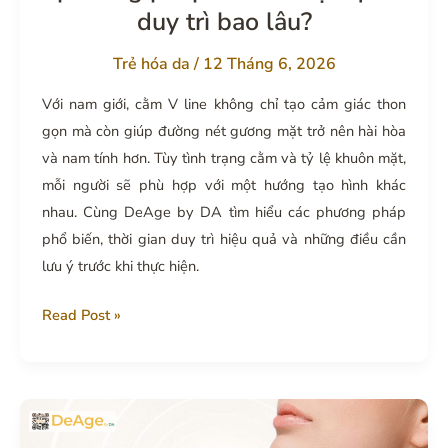
hóa
duy trì bao lâu?
Trẻ hóa da
/
12 Tháng 6, 2026
Với nam giới, cằm V line không chỉ tạo cảm giác thon
gọn mà còn giúp đường nét gương mặt trở nên hài hòa
và nam tính hơn. Tùy tình trạng cằm và tỷ lệ khuôn mặt,
mỗi người sẽ phù hợp với một hướng tạo hình khác
nhau. Cùng DeAge by DA tìm hiểu các phương pháp
phổ biến, thời gian duy trì hiệu quả và những điều cần
lưu ý trước khi thực hiện.
Tạo
Read Post »
hình
cằm
V-
line