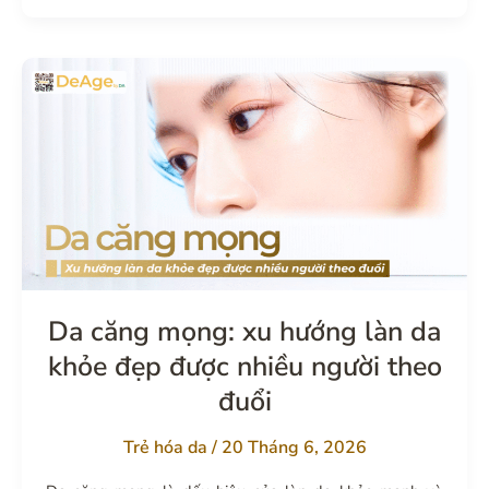
ấn
đường:
bí
quyết
giúp
gương
mặt
hiền
hòa,
bớt
cau
Da căng mọng: xu hướng làn da
có
khỏe đẹp được nhiều người theo
đuổi
Trẻ hóa da
/
20 Tháng 6, 2026