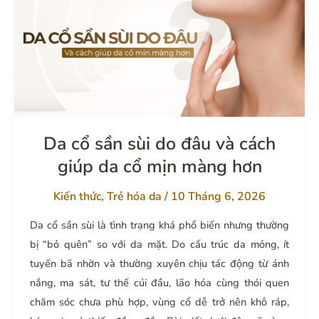
nam
bằng
phương
pháp
nào
và
hiệu
quả
Da cổ sần sùi do đâu và cách
duy
giúp da cổ mịn màng hơn
trì
bao
Kiến thức
,
Trẻ hóa da
/
10 Tháng 6, 2026
lâu?
Da cổ sần sùi là tình trạng khá phổ biến nhưng thường
bị “bỏ quên” so với da mặt. Do cấu trúc da mỏng, ít
tuyến bã nhờn và thường xuyên chịu tác động từ ánh
nắng, ma sát, tư thế cúi đầu, lão hóa cùng thói quen
chăm sóc chưa phù hợp, vùng cổ dễ trở nên khô ráp,