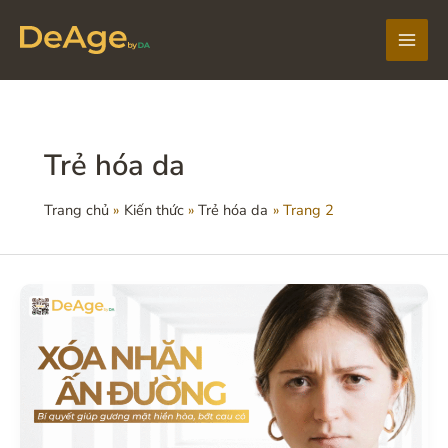
Nhảy
tới
Main
nội
dung
Men
Trẻ hóa da
Trang chủ
Kiến thức
Trẻ hóa da
Trang 2