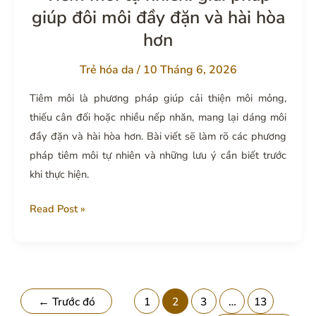
hơn
giúp đôi môi đầy đặn và hài hòa
hơn
Trẻ hóa da
/
10 Tháng 6, 2026
Tiêm môi là phương pháp giúp cải thiện môi mỏng,
thiếu cân đối hoặc nhiều nếp nhăn, mang lại dáng môi
đầy đặn và hài hòa hơn. Bài viết sẽ làm rõ các phương
pháp tiêm môi tự nhiên và những lưu ý cần biết trước
khi thực hiện.
Tiêm
Read Post »
môi
tự
nhiên:
giải
←
Trước đó
1
2
3
…
13
pháp