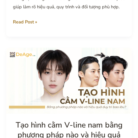
giúp làm rõ hiệu quả, quy trình và đối tượng phù hợp.
Cấy
Read Post »
mỡ
bàn
tay:
giải
pháp
cải
thiện
bàn
tay
gầy
guộc
và
Tạo hình cằm V-line nam bằng
lão
phương pháp nào và hiệu quả