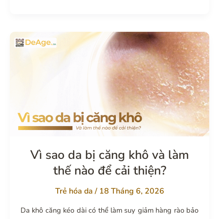
phương
pháp
xóa
vết
chân
chim
hiệu
quả
nhất:
cách
nào
phù
Vì sao da bị căng khô và làm
hợp
thế nào để cải thiện?
với
bạn?
Trẻ hóa da
/
18 Tháng 6, 2026
Da khô căng kéo dài có thể làm suy giảm hàng rào bảo