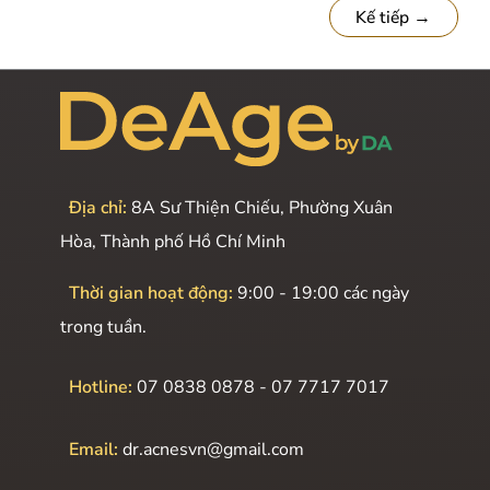
giúp
Kế tiếp
→
đôi
môi
đầy
đặn
và
hài
Địa chỉ:
8A Sư Thiện Chiếu, Phường Xuân
hòa
Hòa, Thành phố Hồ Chí Minh
hơn
Thời gian hoạt động:
9:00 - 19:00 các ngày
trong tuần.
Hotline:
07 0838 0878 - 07 7717 7017
Email:
dr.acnesvn@gmail.com