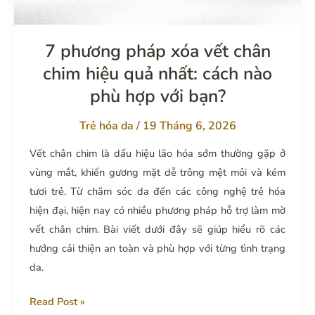
nhiều
người
theo
7 phương pháp xóa vết chân
đuổi
chim hiệu quả nhất: cách nào
phù hợp với bạn?
Trẻ hóa da
/
19 Tháng 6, 2026
Vết chân chim là dấu hiệu lão hóa sớm thường gặp ở
vùng mắt, khiến gương mặt dễ trông mệt mỏi và kém
tươi trẻ. Từ chăm sóc da đến các công nghệ trẻ hóa
hiện đại, hiện nay có nhiều phương pháp hỗ trợ làm mờ
vết chân chim. Bài viết dưới đây sẽ giúp hiểu rõ các
hướng cải thiện an toàn và phù hợp với từng tình trạng
da.
7
Read Post »