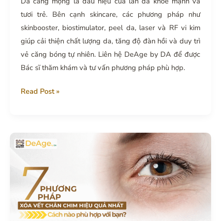
Da căng mọng là dấu hiệu của làn da khỏe mạnh và
tươi trẻ. Bên cạnh skincare, các phương pháp như
skinbooster, biostimulator, peel da, laser và RF vi kim
giúp cải thiện chất lượng da, tăng độ đàn hồi và duy trì
vẻ căng bóng tự nhiên. Liên hệ DeAge by DA để được
Bác sĩ thăm khám và tư vấn phương pháp phù hợp.
Da
Read Post »
căng
mọng:
xu
hướng
làn
da
khỏe
đẹp
được