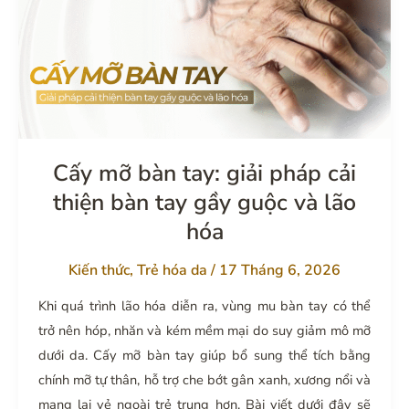
lựa
chọn
phương
pháp
nào
để
nâng
Cấy mỡ bàn tay: giải pháp cải
cơ,
thiện bàn tay gầy guộc và lão
trẻ
hóa
hóa?
Kiến thức
,
Trẻ hóa da
/
17 Tháng 6, 2026
Khi quá trình lão hóa diễn ra, vùng mu bàn tay có thể
trở nên hóp, nhăn và kém mềm mại do suy giảm mô mỡ
dưới da. Cấy mỡ bàn tay giúp bổ sung thể tích bằng
chính mỡ tự thân, hỗ trợ che bớt gân xanh, xương nổi và
mang lại vẻ ngoài trẻ trung hơn. Bài viết dưới đây sẽ