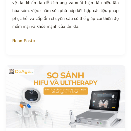
vệ da, khiến da dễ kích ứng và xuất hiện dấu hiệu lão
hóa sớm. Việc chăm sóc phù hợp kết hợp các liệu pháp
phục hồi và cấp ẩm chuyên sâu có thể giúp cải thiện độ
mềm mại và khỏe mạnh của làn da.
Vì
Read Post »
sao
da
bị
căng
khô
và
làm
thế
nào
để
cải