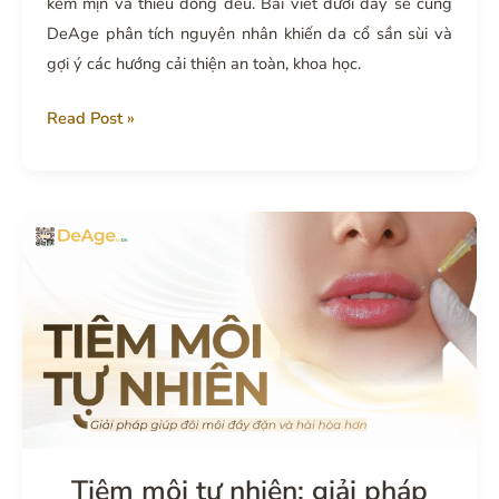
kém mịn và thiếu đồng đều. Bài viết dưới đây sẽ cùng
DeAge phân tích nguyên nhân khiến da cổ sần sùi và
gợi ý các hướng cải thiện an toàn, khoa học.
Da
Read Post »
cổ
sần
sùi
do
đâu
và
cách
giúp
da
cổ
mịn
màng
Tiêm môi tự nhiên: giải pháp