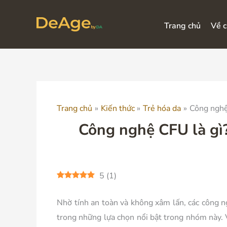
Nhảy
tới
Trang chủ
Về c
nội
dung
Trang chủ
Kiến thức
Trẻ hóa da
Công nghệ
Công nghệ CFU là gì?
5
(
1
)
Nhờ tính an toàn và không xâm lấn, các công 
trong những lựa chọn nổi bật trong nhóm này.