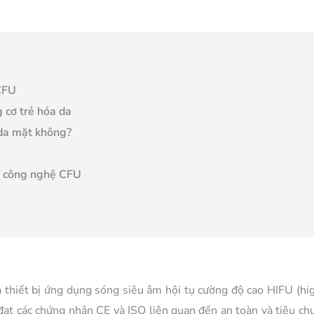
CFU
 cơ trẻ hóa da
da mặt không?
i công nghệ CFU
à thiết bị ứng dụng sóng siêu âm hội tụ cường độ cao HIFU (hig
ị đạt các chứng nhận CE và ISO liên quan đến an toàn và tiêu chu