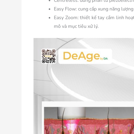
Centreless:
dùng phần tử piezoelectri
Easy Flow:
cung cấp xung năng lượng l
Easy Zoom:
thiết kế tay cầm linh ho
mô và mục tiêu xử lý.