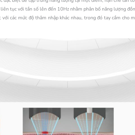
c đặc biệt để tập trung năng lượng tại một điểm, hạn chế lan t
iên tục với tần số lên đến 10Hz nhằm phân bố năng lượng đồng 
ạt với các mức độ thâm nhập khác nhau, trong đó tay cầm cho m