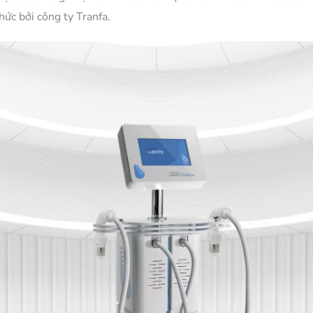
hức bởi công ty Tranfa.