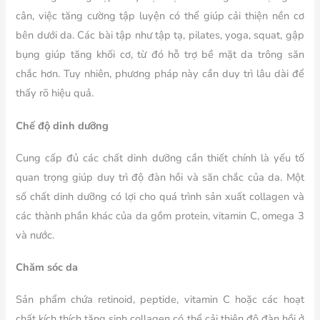
cân, việc tăng cường tập luyện có thể giúp cải thiện nền cơ
bên dưới da. Các bài tập như tập tạ, pilates, yoga, squat, gập
bụng giúp tăng khối cơ, từ đó hỗ trợ bề mặt da trông săn
chắc hơn. Tuy nhiên, phương pháp này cần duy trì lâu dài để
thấy rõ hiệu quả.
Chế độ dinh dưỡng
Cung cấp đủ các chất dinh dưỡng cần thiết chính là yếu tố
quan trọng giúp duy trì độ đàn hồi và săn chắc của da. Một
số chất dinh dưỡng có lợi cho quá trình sản xuất collagen và
các thành phần khác của da gồm protein, vitamin C, omega 3
và nước.
Chăm sóc da
Sản phẩm chứa retinoid, peptide, vitamin C hoặc các hoạt
chất kích thích tăng sinh collagen có thể cải thiện độ đàn hồi ở