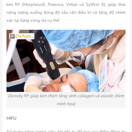
kim RF (Morpheus8, Potenza, Virtue và Sylfirm X), giúp đưa
năng lượng xuống đúng độ sâu cần điều trị và tăng độ chính
xác tại từng vùng da cụ thể.
Density RF
giúp kích thích tăng sinh collagen và elastin (hình
minh họa)
HIFU
Sử dụng năng lượng siêu âm hội tụ để tạo các điểm đông tụ