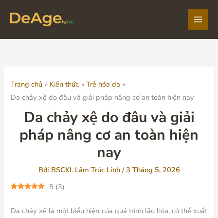
Nhảy
tới
Main
nội
dung
Men
Trang chủ
Kiến thức
Trẻ hóa da
Da chảy xệ do đâu và giải pháp nâng cơ an toàn hiện nay
Da chảy xệ do đâu và giải
pháp nâng cơ an toàn hiện
nay
Bởi
BSCKI. Lâm Trúc Linh
/
3 Tháng 5, 2026
5
(
3
)
Da chảy xệ là một biểu hiện của quá trình lão hóa, có thể xuất