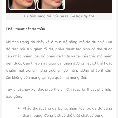
Ca lâm sàng trẻ hóa da tại DeAge by DA
Phẫu thuật cắt da thừa
Khi tình trạng da chảy xệ ở mức độ nặng, mô da dư nhiều và
độ đàn hồi suy giảm rõ rệt, phẫu thuật tạo hình có thể được
cân nhắc nhằm loại bỏ phần da thừa và tái cấu trúc mô mềm
bên dưới. Can thiệp này giúp cải thiện đường nét cơ thể hoặc
khuôn mặt trong những trường hợp mà phương pháp ít xâm
lấn không còn mang lại hiệu quả như mong đợi.
Tùy vị trí chảy xệ, Bác sĩ có thể chỉ định các kỹ thuật phù hợp,
bao gồm:
Phẫu thuật căng da bụng:
nhằm loại bỏ da dư vùng
thành bụng, đồng thời có thể thắt chặt cơ bụng.