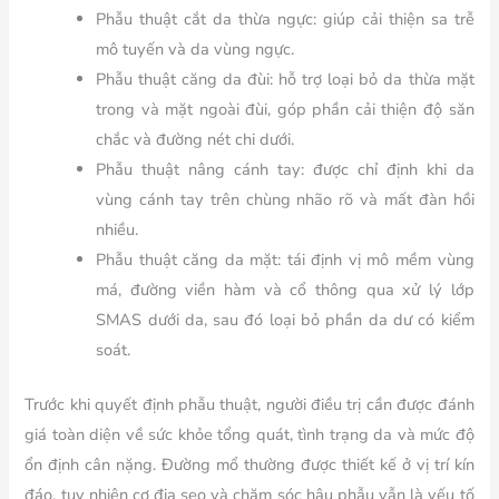
Phẫu thuật cắt da thừa ngực:
giúp cải thiện sa trễ
mô tuyến và da vùng ngực.
Phẫu thuật căng da đùi:
hỗ trợ loại bỏ da thừa mặt
trong và mặt ngoài đùi, góp phần cải thiện độ săn
chắc và đường nét chi dưới.
Phẫu thuật nâng cánh tay:
được chỉ định khi da
vùng cánh tay trên chùng nhão rõ và mất đàn hồi
nhiều.
Phẫu thuật căng da mặt:
tái định vị mô mềm vùng
má, đường viền hàm và cổ thông qua xử lý lớp
SMAS dưới da, sau đó loại bỏ phần da dư có kiểm
soát.
Trước khi quyết định phẫu thuật, người điều trị cần được đánh
giá toàn diện về sức khỏe tổng quát, tình trạng da và mức độ
ổn định cân nặng. Đường mổ thường được thiết kế ở vị trí kín
đáo, tuy nhiên cơ địa sẹo và chăm sóc hậu phẫu vẫn là yếu tố