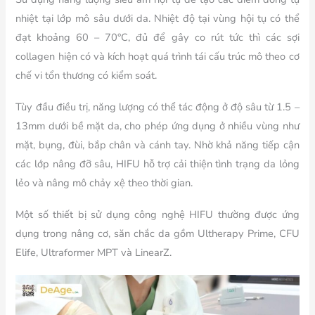
nhiệt tại lớp mô sâu dưới da. Nhiệt độ tại vùng hội tụ có thể
đạt khoảng 60 – 70°C, đủ để gây co rút tức thì các sợi
collagen hiện có và kích hoạt quá trình tái cấu trúc mô theo cơ
chế vi tổn thương có kiểm soát.
Tùy đầu điều trị, năng lượng có thể tác động ở độ sâu từ 1.5 –
13mm dưới bề mặt da, cho phép ứng dụng ở nhiều vùng như
mặt, bụng, đùi, bắp chân và cánh tay. Nhờ khả năng tiếp cận
các lớp nâng đỡ sâu, HIFU hỗ trợ cải thiện tình trạng da lỏng
lẻo và nâng mô chảy xệ theo thời gian.
Một số thiết bị sử dụng công nghệ HIFU thường được ứng
dụng trong nâng cơ, săn chắc da gồm Ultherapy Prime, CFU
Elife, Ultraformer MPT và LinearZ.