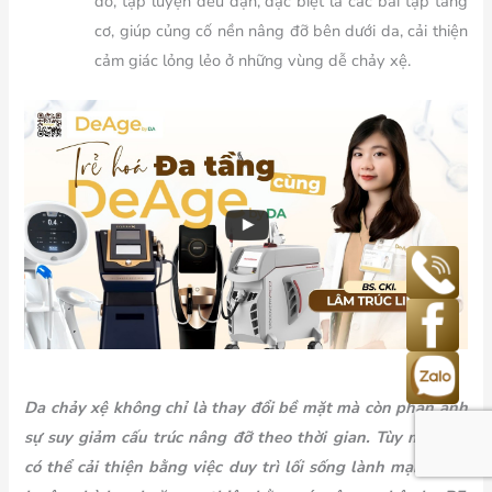
đó, tập luyện đều đặn, đặc biệt là các bài tập tăng
cơ, giúp củng cố nền nâng đỡ bên dưới da, cải thiện
cảm giác lỏng lẻo ở những vùng dễ chảy xệ.
Da chảy xệ không chỉ là thay đổi bề mặt mà còn phản ánh
sự suy giảm cấu trúc nâng đỡ theo thời gian. Tùy mức độ,
có thể cải thiện bằng việc duy trì lối sống lành mạnh, tập