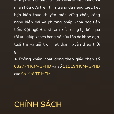
Mỗi phác đồ điều trị tại DeAge đều được cá
nhân hóa dựa trên tình trạng da riêng biệt, kết
hợp kiến thức chuyên môn vững chắc, công
nghệ hiện đại và phương pháp khoa học tiên
tiến. Đội ngũ Bác sĩ cam kết mang lại kết quả
tối ưu, giúp khách hàng sở hữu làn da khỏe đẹp,
tươi trẻ và giữ trọn nét thanh xuân theo thời
gian.
➤ Phòng khám hoạt động theo giấy phép số
08277/HCM–GPHĐ
và số
11119/HCM–GPHĐ
của
Sở Y tế TP.HCM
.
CHÍNH SÁCH