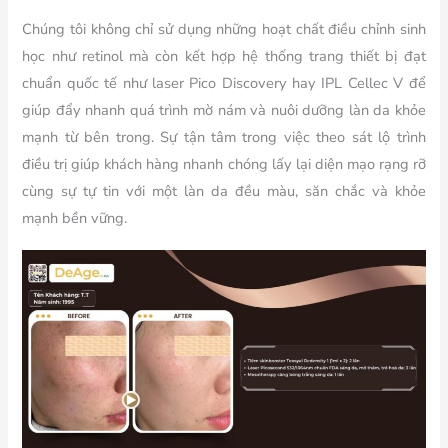
Chúng tôi không chỉ sử dụng những hoạt chất điều chỉnh sinh
học như retinol mà còn kết hợp hệ thống trang thiết bị đạt
chuẩn quốc tế như laser Pico Discovery hay IPL Cellec V để
giúp đẩy nhanh quá trình mờ nám và nuôi dưỡng làn da khỏe
mạnh từ bên trong. Sự tận tâm trong việc theo sát lộ trình
điều trị giúp khách hàng nhanh chóng lấy lại diện mạo rạng rỡ
cùng sự tự tin với một làn da đều màu, săn chắc và khỏe
mạnh bền vững.