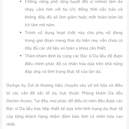
Chống nắng phổ rộng tuyệt đối vì retinol làm da
nhạy cảm hơn với tia UV, đồng thời việc bảo vệ
không đầy đủ sẽ làm giảm hoặc mất hoàn toàn lợi
ích làm mờ nám.
Tránh sử dụng hoạt chất này cho phụ nữ đang
trong giai đoạn mang thai do hiện nay vẫn chưa có
đầy đủ các dữ liệu an toàn y khoa cần thiết.
Thăm khám định kỳ cùng các Bác sĩ Da liễu để được
điều chỉnh phác đồ cá nhân hóa dựa trên khả năng
đáp ứng và tình trạng thực tế của làn da.
DeAge by DA là thương hiệu chuyên sâu về trẻ hóa và điều
trị các vấn đề sắc tố da, trực thuộc Phòng khám Da liễu
Doctor Acnes. Tại đây, mọi phác đồ điều trị nám đều được các
Bác sĩ Da liễu trực tiếp thiết kế dựa trên tình trạng da thực tế
của từng khách hàng nhằm đảm bảo tính cá nhân hóa cao
nhất.