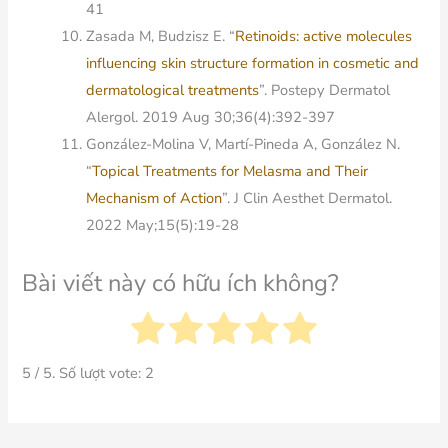
41
Zasada M, Budzisz E. “
Retinoids: active molecules
influencing skin structure formation in cosmetic and
dermatological treatments
”. Postepy Dermatol
Alergol. 2019 Aug 30;36(4):392-397
González-Molina V, Martí-Pineda A, González N.
“
Topical Treatments for Melasma and Their
Mechanism of Action
”. J Clin Aesthet Dermatol.
2022 May;15(5):19-28
Bài viết này có hữu ích không?
5
/ 5. Số lượt vote:
2