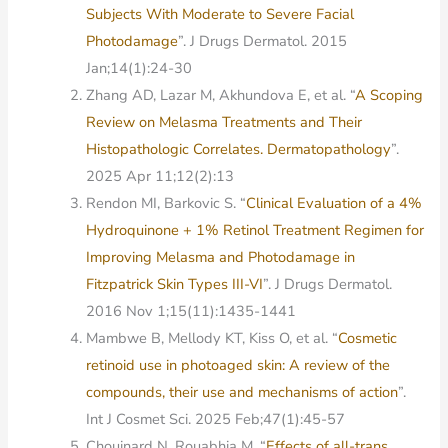
Subjects With Moderate to Severe Facial
Photodamage
”. J Drugs Dermatol. 2015
Jan;14(1):24-30
Zhang AD, Lazar M, Akhundova E, et al. “
A Scoping
Review on Melasma Treatments and Their
Histopathologic Correlates. Dermatopathology
”.
2025 Apr 11;12(2):13
Rendon MI, Barkovic S. “
Clinical Evaluation of a 4%
Hydroquinone + 1% Retinol Treatment Regimen for
Improving Melasma and Photodamage in
Fitzpatrick Skin Types III-VI
”. J Drugs Dermatol.
2016 Nov 1;15(11):1435-1441
Mambwe B, Mellody KT, Kiss O, et al. “
Cosmetic
retinoid use in photoaged skin: A review of the
compounds, their use and mechanisms of action
”.
Int J Cosmet Sci. 2025 Feb;47(1):45-57
Chouinard N, Rouabhia M. “
Effects of all-trans