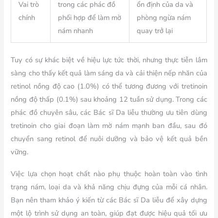
Vai trò
trong các phác đồ
ổn định của da và
chính
phối hợp để làm mờ
phòng ngừa nám
nám nhanh
quay trở lại
Tuy có sự khác biệt về hiệu lực tức thời, nhưng thực tiễn lâm
sàng cho thấy kết quả làm sáng da và cải thiện nếp nhăn của
retinol nồng độ cao (1.0%) có thể tương đương với tretinoin
nồng độ thấp (0.1%) sau khoảng 12 tuần sử dụng. Trong các
phác đồ chuyên sâu, các Bác sĩ Da liễu thường ưu tiên dùng
tretinoin cho giai đoạn làm mờ nám mạnh ban đầu, sau đó
chuyển sang retinol để nuôi dưỡng và bảo vệ kết quả bền
vững.
Việc lựa chọn hoạt chất nào phụ thuộc hoàn toàn vào tình
trạng nám, loại da và khả năng chịu đựng của mỗi cá nhân.
Bạn nên tham khảo ý kiến từ các Bác sĩ Da liễu để xây dựng
một lộ trình sử dụng an toàn, giúp đạt được hiệu quả tối ưu