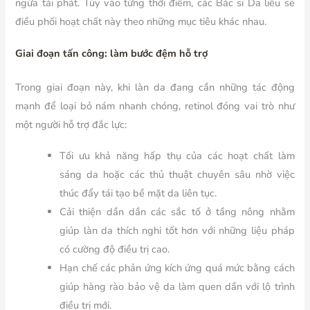
ngừa tái phát. Tùy vào từng thời điểm, các Bác sĩ Da liễu sẽ
điều phối hoạt chất này theo những mục tiêu khác nhau.
Giai đoạn tấn công: làm bước đệm hỗ trợ
Trong giai đoạn này, khi làn da đang cần những tác động
mạnh để loại bỏ nám nhanh chóng, retinol đóng vai trò như
một người hỗ trợ đắc lực:
Tối ưu khả năng hấp thụ của các hoạt chất làm
sáng da hoặc các thủ thuật chuyên sâu nhờ việc
thúc đẩy tái tạo bề mặt da liên tục.
Cải thiện dần dần các sắc tố ở tầng nông nhằm
giúp làn da thích nghi tốt hơn với những liệu pháp
có cường độ điều trị cao.
Hạn chế các phản ứng kích ứng quá mức bằng cách
giúp hàng rào bảo vệ da làm quen dần với lộ trình
điều trị mới.