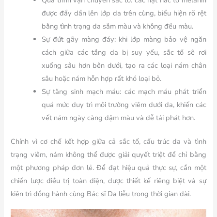
Quá trình vận chuyển sắc tố: các hạt hắc tố melanin
được đẩy dần lên lớp da trên cùng, biểu hiện rõ rệt
bằng tình trạng da sẫm màu và không đều màu.
Sự đứt gãy màng đáy: khi lớp màng bảo vệ ngăn
cách giữa các tầng da bị suy yếu, sắc tố sẽ rơi
xuống sâu hơn bên dưới, tạo ra các loại nám chân
sâu hoặc nám hỗn hợp rất khó loại bỏ.
Sự tăng sinh mạch máu: các mạch máu phát triển
quá mức duy trì môi trường viêm dưới da, khiến các
vết nám ngày càng đậm màu và dễ tái phát hơn.
Chính vì cơ chế kết hợp giữa cả sắc tố, cấu trúc da và tình
trạng viêm, nám không thể được giải quyết triệt để chỉ bằng
một phương pháp đơn lẻ. Để đạt hiệu quả thực sự, cần một
chiến lược điều trị toàn diện, được thiết kế riêng biệt và sự
kiên trì đồng hành cùng Bác sĩ Da liễu trong thời gian dài.