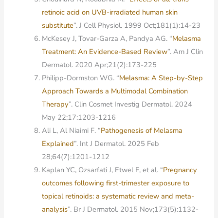
retinoic acid on UVB-irradiated human skin
substitute
”. J Cell Physiol. 1999 Oct;181(1):14-23
McKesey J, Tovar-Garza A, Pandya AG. “
Melasma
Treatment: An Evidence-Based Review
”. Am J Clin
Dermatol. 2020 Apr;21(2):173-225
Philipp-Dormston WG. “
Melasma: A Step-by-Step
Approach Towards a Multimodal Combination
Therapy
”. Clin Cosmet Investig Dermatol. 2024
May 22;17:1203-1216
Ali L, Al Niaimi F. “
Pathogenesis of Melasma
Explained
”. Int J Dermatol. 2025 Feb
28;64(7):1201-1212
Kaplan YC, Ozsarfati J, Etwel F, et al. “
Pregnancy
outcomes following first-trimester exposure to
topical retinoids: a systematic review and meta-
analysis
”. Br J Dermatol. 2015 Nov;173(5):1132-