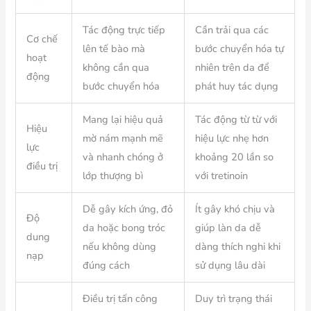
Tác động trực tiếp
Cần trải qua các
Cơ chế
lên tế bào mà
bước chuyển hóa tự
hoạt
không cần qua
nhiên trên da để
động
bước chuyển hóa
phát huy tác dụng
Mang lại hiệu quả
Tác động từ từ với
Hiệu
mờ nám mạnh mẽ
hiệu lực nhẹ hơn
lực
và nhanh chóng ở
khoảng 20 lần so
điều trị
lớp thượng bì
với tretinoin
Dễ gây kích ứng, đỏ
Ít gây khó chịu và
Độ
da hoặc bong tróc
giúp làn da dễ
dung
nếu không dùng
dàng thích nghi khi
nạp
đúng cách
sử dụng lâu dài
Điều trị tấn công
Duy trì trạng thái