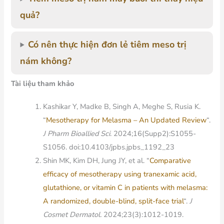
quả?
Có nên thực hiện đơn lẻ tiêm meso trị
nám không?
Tài liệu tham khảo
Kashikar Y, Madke B, Singh A, Meghe S, Rusia K.
“
Mesotherapy for Melasma – An Updated Review
“.
J Pharm Bioallied Sci
. 2024;16(Supp2):S1055-
S1056. doi:10.4103/jpbs.jpbs_1192_23
Shin MK, Kim DH, Jung JY, et al. “
Comparative
efficacy of mesotherapy using tranexamic acid,
glutathione, or vitamin C in patients with melasma:
A randomized, double-blind, split-face trial
“.
J
Cosmet Dermatol.
2024;23(3):1012-1019.