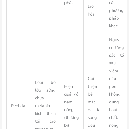
phát
các
lão
phương
hóa
pháp
khác
Nguy
cơ tăng
sắc tố
sau
viêm
Cải
nếu
Loại bỏ
Hiệu
thiện
peel
lớp sừng
quả với
bề
không
chứa
nám
mặt
đúng
Peel da
melanin,
nông
da, da
hoạt
kích thích
(thượng
sáng
chất,
tái tạo
bì)
đều
nồng