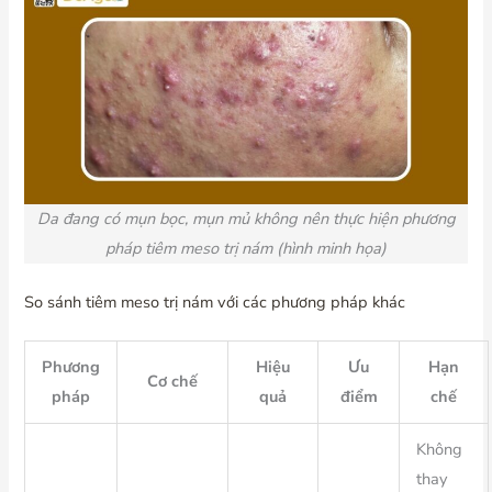
Da đang có mụn bọc, mụn mủ không nên thực hiện phương
pháp tiêm meso trị nám (hình minh họa)
So sánh tiêm meso trị nám với các phương pháp khác
Phương
Hiệu
Ưu
Hạn
Cơ chế
pháp
quả
điểm
chế
Không
thay