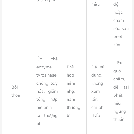
thượng bì
màu
độ
hoặc
chăm
sóc sau
peel
kém
Ức chế
Hiệu
enzyme
Phù
Dễ sử
quả
tyrosinase,
hợp
dụng,
chậm,
chống oxy
nám
không
Bôi
dễ tái
hóa, giảm
nhẹ,
xâm
thoa
phát
tổng hợp
nám
lấn,
nếu
melanin
thượng
chi phí
ngưng
tại thượng
bì
thấp
thuốc
bì