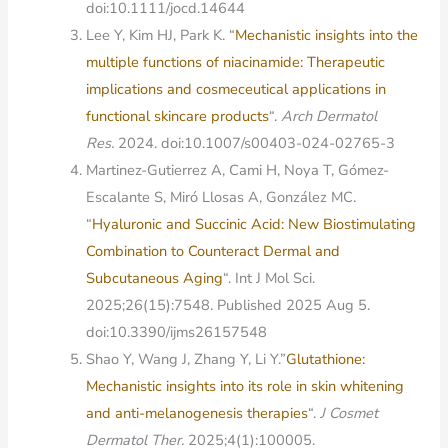
doi:10.1111/jocd.14644
Lee Y, Kim HJ, Park K. “
Mechanistic insights into the
multiple functions of niacinamide: Therapeutic
implications and cosmeceutical applications in
functional skincare products
“.
Arch Dermatol
Res.
2024. doi:10.1007/s00403-024-02765-3
Martinez-Gutierrez A, Cami H, Noya T, Gómez-
Escalante S, Miró Llosas A, González MC.
“
Hyaluronic and Succinic Acid: New Biostimulating
Combination to Counteract Dermal and
Subcutaneous Aging
“. Int J Mol Sci.
2025;26(15):7548. Published 2025 Aug 5.
doi:10.3390/ijms26157548
Shao Y, Wang J, Zhang Y, Li Y.”
Glutathione:
Mechanistic insights into its role in skin whitening
and anti-melanogenesis therapies
“.
J Cosmet
Dermatol Ther.
2025;4(1):100005.