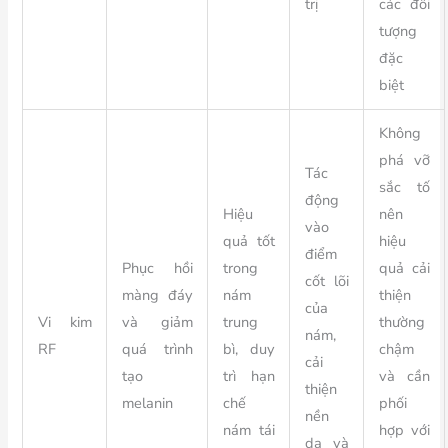
trị
các đối
tượng
đặc
biệt
Không
phá vỡ
Tác
sắc tố
động
Hiệu
nên
vào
quả tốt
hiệu
điểm
Phục hồi
trong
quả cải
cốt lõi
màng đáy
nám
thiện
của
Vi kim
và giảm
trung
thường
nám,
RF
quá trình
bì, duy
chậm
cải
tạo
trì hạn
và cần
thiện
melanin
chế
phối
nền
nám tái
hợp với
da và