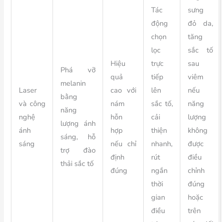
Tác
sưng
động
đỏ da,
chọn
tăng
lọc
sắc tố
Hiệu
trực
sau
Phá vỡ
quả
tiếp
viêm
melanin
Laser
cao với
lên
nếu
bằng
và công
nám
sắc tố,
năng
năng
nghệ
hỗn
cải
lượng
lượng ánh
ánh
hợp
thiện
không
sáng, hỗ
sáng
nếu chỉ
nhanh,
được
trợ đào
định
rút
điều
thải sắc tố
đúng
ngắn
chỉnh
thời
đúng
gian
hoặc
điều
trên