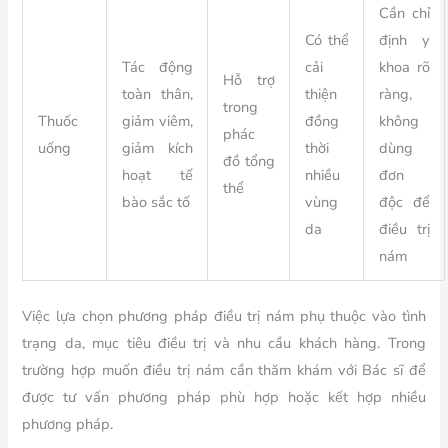
Cần chỉ
Có thể
định y
Tác động
cải
khoa rõ
Hỗ trợ
toàn thân,
thiện
ràng,
trong
Thuốc
giảm viêm,
đồng
không
phác
uống
giảm kích
thời
dùng
đồ tổng
hoạt tế
nhiều
đơn
thể
bào sắc tố
vùng
độc để
da
điều trị
nám
Việc lựa chọn phương pháp điều trị nám phụ thuộc vào tình
trạng da, mục tiêu điều trị và nhu cầu khách hàng. Trong
trường hợp muốn điều trị nám cần thăm khám với Bác sĩ để
được tư vấn phương pháp phù hợp hoặc kết hợp nhiều
phương pháp.