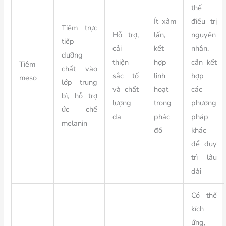
thế
Ít xâm
điều trị
Tiêm trực
Hỗ trợ,
lấn,
nguyên
tiếp
cải
kết
nhân,
dưỡng
thiện
hợp
cần kết
Tiêm
chất vào
sắc tố
linh
hợp
meso
lớp trung
và chất
hoạt
các
bì, hỗ trợ
lượng
trong
phương
ức chế
da
phác
pháp
melanin
đồ
khác
để duy
trì lâu
dài
Có thể
kích
ứng,