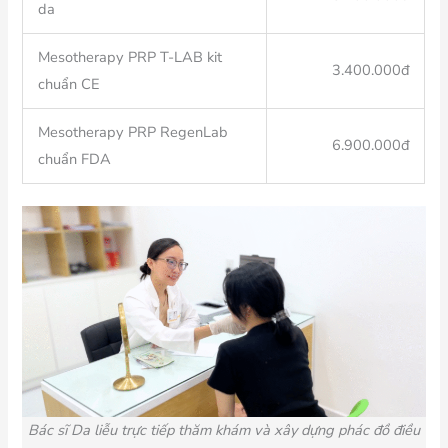
da
Mesotherapy PRP T-LAB kit
3.400.000đ
chuẩn CE
Mesotherapy PRP RegenLab
6.900.000đ
chuẩn FDA
Bác sĩ Da liễu trực tiếp thăm khám và xây dựng phác đồ điều