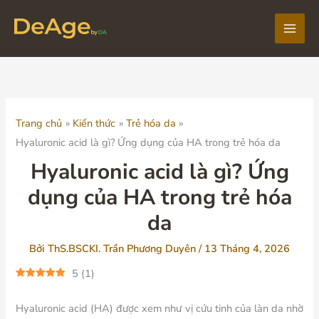
Nhảy
tới
Main
nội
dung
Men
Trang chủ
Kiến thức
Trẻ hóa da
Hyaluronic acid là gì? Ứng dụng của HA trong trẻ hóa da
Hyaluronic acid là gì? Ứng
dụng của HA trong trẻ hóa
da
Bởi
ThS.BSCKI. Trần Phương Duyên
/
13 Tháng 4, 2026
5
(
1
)
Hyaluronic acid (HA) được xem như vị cứu tinh của làn da nhờ