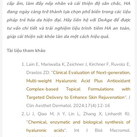
cấp ẩm, làm đầy nếp nhăn và cải thiện độ săn chắc, HA
đang ngày càng trở thành lựa chọn phổ biến trong các liệu
pháp trẻ hóa da hiện đại. Hãy liên hệ với DeAge để được
tư vấn chi tiết và trải nghiệm liệu trình tiêm HA an toàn,
giúp cải thiện sức khỏe làn da một cách hiệu quả.
Tài liệu tham khảo
Lain E, Mariwalla K, Zeichner J, Kirchner F, Ruvolo E,
Draelos ZD. “
Clinical Evaluation of Next-generation,
Multi-weight Hyaluronic Acid Plus Antioxidant
Complex-based Topical Formulations with
Targeted Delivery to Enhance Skin Rejuvenation
“. J
Clin Aesthet Dermatol. 2024;17(4):12-16
Li J, Qiao M, Ji Y, Lin L, Zhang X, Linhardt RJ.
“
Chemical, enzymatic and biological synthesis of
hyaluronic acids
“. Int J Biol Macromol.