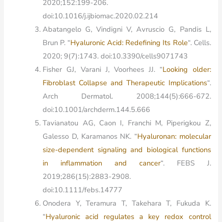
2020;152:199-206.
doi:10.1016/j.ijbiomac.2020.02.214
Abatangelo G, Vindigni V, Avruscio G, Pandis L,
Brun P. “
Hyaluronic Acid: Redefining Its Role
“. Cells.
2020; 9(7):1743. doi:10.3390/cells9071743
Fisher GJ, Varani J, Voorhees JJ. “
Looking older:
Fibroblast Collapse and Therapeutic Implications
“.
Arch Dermatol. 2008;144(5):666-672.
doi:10.1001/archderm.144.5.666
Tavianatou AG, Caon I, Franchi M, Piperigkou Z,
Galesso D, Karamanos NK. “
Hyaluronan: molecular
size-dependent signaling and biological functions
in inflammation and cancer
“. FEBS J.
2019;286(15):2883-2908.
doi:10.1111/febs.14777
Onodera Y, Teramura T, Takehara T, Fukuda K.
“
Hyaluronic acid regulates a key redox control