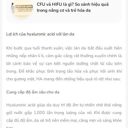
CFU và HIFU là gì? So sánh hiệu quả
trong nâng cơ và trẻ hóa da
Lợi ích của hyaluronic acid với làn da
Khi bước qua tuổi thanh xuân, việc làn da bắt đầu xuất hiện
những nếp nhăn li ti, cảm giác căng rát thường xuyên chính là
lời cảnh báo về sự cạn kiệt nguồn dưỡng chất từ sâu bên
trong. Để khắc phục tình trạng lão hóa và phục hồi sinh khí
cho gương mặt, HA mang đến những hiệu quả rõ rệt như sau:
Cung cấp độ ẩm sâu cho da
Hyaluronic acid giúp da duy trì độ ẩm tự nhiên nhờ khả năng
giữ nước gấp 1.000 lần trọng lượng của nó. Khi được cung
cấp đủ độ ẩm, da sẽ trở nên mềm mại, căng mịn và sáng khỏe
hơn.