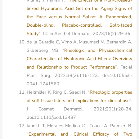
linked Hyaluronic Acid Gel on the Aging Signs of
the Face versus Normal Saline: A Randomized,
Double-blind, Placebo-controlled, Split-faced
Study
“. J Clin Aesthet Dermatol. 2023;16(2):29-36
de la Guardia C, Virno A, Musumeci M, Bernardin A,
Silberberg MB. “
Rheologic and Physicochemical
Characteristics of Hyaluronic Acid Fillers: Overview
and Relationship to Product Performance
“. Facial
Plast Surg. 2022;38(2):116-123. doi:10.1055/s-
0041-1741560
Heitmiller K, Ring C, Saedi N. “
Rheologic properties
of soft tissue fillers and implications for clinical use
“.
J Cosmet Dermatol. 2021;20(1):28-34.
doi:10.1111/jocd.13487
Iannitti T, Morales-Medina JC, Coacci A, Palmieri B.
“
Experimental and Clinical Efficacy of Two