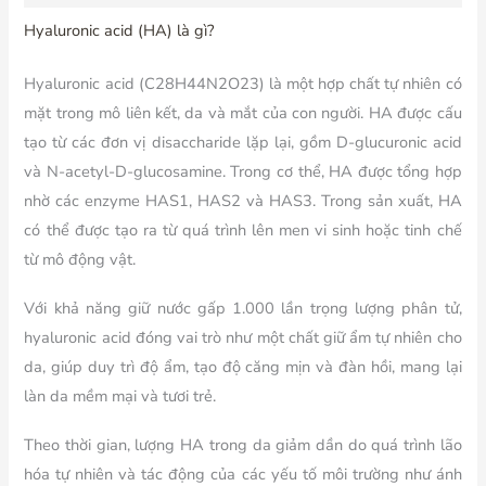
Hyaluronic acid (HA) là gì?
Hyaluronic acid (C28H44N2O23) là một hợp chất tự nhiên có
mặt trong mô liên kết, da và mắt của con người. HA được cấu
tạo từ các đơn vị disaccharide lặp lại, gồm D-glucuronic acid
và N-acetyl-D-glucosamine. Trong cơ thể, HA được tổng hợp
nhờ các enzyme HAS1, HAS2 và HAS3. Trong sản xuất, HA
có thể được tạo ra từ quá trình lên men vi sinh hoặc tinh chế
từ mô động vật.
Với khả năng giữ nước gấp 1.000 lần trọng lượng phân tử,
hyaluronic acid đóng vai trò như một chất giữ ẩm tự nhiên cho
da, giúp duy trì độ ẩm, tạo độ căng mịn và đàn hồi, mang lại
làn da mềm mại và tươi trẻ.
Theo thời gian, lượng HA trong da giảm dần do quá trình lão
hóa tự nhiên và tác động của các yếu tố môi trường như ánh