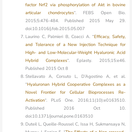
factor Nrf2 via phosphorylation of Akt in bovine
articular chondrocytes
“. FEBS Open Bio.
2015;5:476-484. Published 2015 May 29.
doi:10.1016/j.fob.2015.05.007
Laurino C, Palmieri B, Coacci A. “
Efficacy, Safety,
and Tolerance of a New Injection Technique for
High- and Low-Molecular-Weight Hyaluronic Acid
Hybrid Complexes
“. Eplasty. 2015;15:e46.
Published 2015 Oct 8
Stellavato A, Corsuto L, D’Agostino A, et al.
“
Hyaluronan Hybrid Cooperative Complexes as a
Novel Frontier for Cellular Bioprocesses Re-
Activation
“. PLoS One. 2016;11(10):e0163510.
Published 2016 Oct 10.
doi:10.1371/journal.pone.0163510
Duteil L, Queille-Roussel C, Issa H, Sukmansaya N,
Murray J, Fanian F. “
The Effects of a Non-crossed-