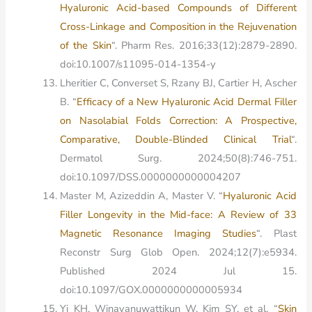
Hyaluronic Acid-based Compounds of Different
Cross-Linkage and Composition in the Rejuvenation
of the Skin
“. Pharm Res. 2016;33(12):2879-2890.
doi:10.1007/s11095-014-1354-y
Lheritier C, Converset S, Rzany BJ, Cartier H, Ascher
B. “
Efficacy of a New Hyaluronic Acid Dermal Filler
on Nasolabial Folds Correction: A Prospective,
Comparative, Double-Blinded Clinical Trial
“.
Dermatol Surg. 2024;50(8):746-751.
doi:10.1097/DSS.0000000000004207
Master M, Azizeddin A, Master V. “
Hyaluronic Acid
Filler Longevity in the Mid-face: A Review of 33
Magnetic Resonance Imaging Studies
“. Plast
Reconstr Surg Glob Open. 2024;12(7):e5934.
Published 2024 Jul 15.
doi:10.1097/GOX.0000000000005934
Yi KH, Winayanuwattikun W, Kim SY, et al. “
Skin