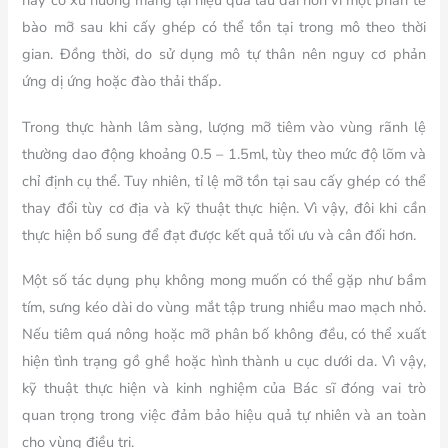
này có xu hướng mang lại hiệu quả lâu dài hơn vì một phần tế
bào mỡ sau khi cấy ghép có thể tồn tại trong mô theo thời
gian. Đồng thời, do sử dụng mô tự thân nên nguy cơ phản
ứng dị ứng hoặc đào thải thấp.
Trong thực hành lâm sàng, lượng mỡ tiêm vào vùng rãnh lệ
thường dao động khoảng 0.5 – 1.5ml, tùy theo mức độ lõm và
chỉ định cụ thể. Tuy nhiên, tỉ lệ mỡ tồn tại sau cấy ghép có thể
thay đổi tùy cơ địa và kỹ thuật thực hiện. Vì vậy, đôi khi cần
thực hiện bổ sung để đạt được kết quả tối ưu và cân đối hơn.
Một số tác dụng phụ không mong muốn có thể gặp như bầm
tím, sưng kéo dài do vùng mắt tập trung nhiều mao mạch nhỏ.
Nếu tiêm quá nông hoặc mỡ phân bố không đều, có thể xuất
hiện tình trạng gồ ghề hoặc hình thành u cục dưới da. Vì vậy,
kỹ thuật thực hiện và kinh nghiệm của Bác sĩ đóng vai trò
quan trọng trong việc đảm bảo hiệu quả tự nhiên và an toàn
cho vùng điều trị.