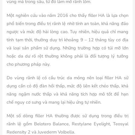
vùng má trong sâu, từ đó làm mờ rãnh lõm.
Một nghiên cứu vào năm 2016 cho thấy filler HA là lựa chọn
phổ biến trong điều trị rãnh lệ nhờ tính an toàn, khả năng đảo
ngược và mức độ hài lòng cao. Tuy nhiên, hiệu quả chỉ mang
tính tạm thời, thường duy trì khoảng 9 – 12 tháng tùy cơ địa
và loại sản phẩm sử dụng. Những trường hợp có túi mỡ lớn
hoặc da dư rõ rệt thường không phải là đối tượng lý tưởng
cho phương pháp này.
Do vùng rãnh lệ có cấu trúc da mỏng nên loại filler HA sử
dụng cần có độ đàn hồi thấp, mức độ liên kết chéo thấp, khả
năng ngậm nước thấp và khả năng tích hợp mô tốt để hạn
chế nguy cơ sưng và mang lại hiệu ứng tự nhiên.
Một số dòng filler HA thường được sử dụng trong điều trị
rãnh lệ gồm Belotero Balance, Restylane Eyelight, Teosyal
Redensity 2 và Juvederm Volbella.