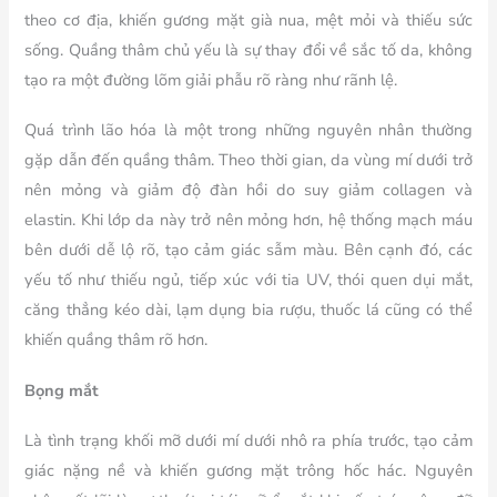
theo cơ địa, khiến gương mặt già nua, mệt mỏi và thiếu sức
sống. Quầng thâm chủ yếu là sự thay đổi về sắc tố da, không
tạo ra một đường lõm giải phẫu rõ ràng như rãnh lệ.
Quá trình lão hóa là một trong những nguyên nhân thường
gặp dẫn đến quầng thâm. Theo thời gian, da vùng mí dưới trở
nên mỏng và giảm độ đàn hồi do suy giảm collagen và
elastin. Khi lớp da này trở nên mỏng hơn, hệ thống mạch máu
bên dưới dễ lộ rõ, tạo cảm giác sẫm màu. Bên cạnh đó, các
yếu tố như thiếu ngủ, tiếp xúc với tia UV, thói quen dụi mắt,
căng thẳng kéo dài, lạm dụng bia rượu, thuốc lá cũng có thể
khiến quầng thâm rõ hơn.
Bọng mắt
Là tình trạng khối mỡ dưới mí dưới nhô ra phía trước, tạo cảm
giác nặng nề và khiến gương mặt trông hốc hác. Nguyên