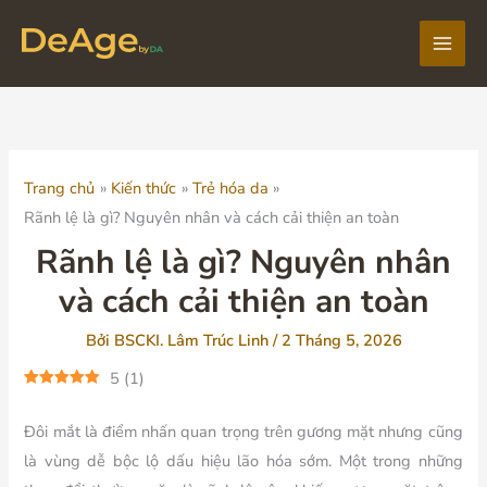
Nhảy
tới
Main
nội
dung
Men
Trang chủ
Kiến thức
Trẻ hóa da
Rãnh lệ là gì? Nguyên nhân và cách cải thiện an toàn
Rãnh lệ là gì? Nguyên nhân
và cách cải thiện an toàn
Bởi
BSCKI. Lâm Trúc Linh
/
2 Tháng 5, 2026
5
(
1
)
Đôi mắt là điểm nhấn quan trọng trên gương mặt nhưng cũng
là vùng dễ bộc lộ dấu hiệu lão hóa sớm. Một trong những