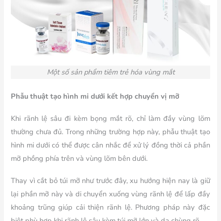
Một số sản phẩm tiêm trẻ hóa vùng mắt
Phẫu thuật tạo hình mi dưới kết hợp chuyển vị mỡ
Khi rãnh lệ sâu đi kèm bọng mắt rõ, chỉ làm đầy vùng lõm
thường chưa đủ. Trong những trường hợp này, phẫu thuật tạo
hình mi dưới có thể được cân nhắc để xử lý đồng thời cả phần
mỡ phồng phía trên và vùng lõm bên dưới.
Thay vì cắt bỏ túi mỡ như trước đây, xu hướng hiện nay là giữ
lại phần mỡ này và di chuyển xuống vùng rãnh lệ để lấp đầy
khoảng trũng giúp cải thiện rãnh lệ. Phương pháp này đặc
biệt phù hợp khi rãnh lệ sâu kèm túi mỡ lớn và da chùng rõ.