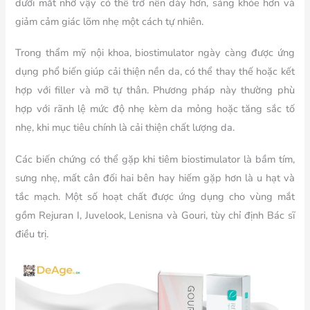
dưới mắt nhờ vậy có thể trở nên dày hơn, sáng khỏe hơn và
giảm cảm giác lõm nhẹ một cách tự nhiên.
Trong thẩm mỹ nội khoa, biostimulator ngày càng được ứng
dụng phổ biến giúp cải thiện nền da, có thể thay thế hoặc kết
hợp với filler và mỡ tự thân. Phương pháp này thường phù
hợp với rãnh lệ mức độ nhẹ kèm da mỏng hoặc tăng sắc tố
nhẹ, khi mục tiêu chính là cải thiện chất lượng da.
Các biến chứng có thể gặp khi tiêm biostimulator là bầm tím,
sưng nhẹ, mất cân đối hai bên hay hiếm gặp hơn là u hạt và
tắc mạch. Một số hoạt chất được ứng dụng cho vùng mắt
gồm Rejuran I, Juvelook, Lenisna và Gouri, tùy chỉ định Bác sĩ
điều trị.