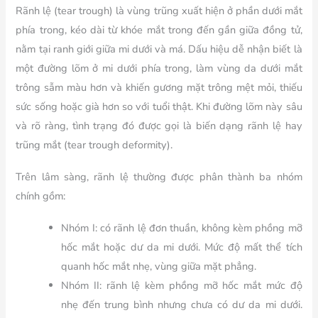
Rãnh lệ (tear trough) là vùng trũng xuất hiện ở phần dưới mắt
phía trong, kéo dài từ khóe mắt trong đến gần giữa đồng tử,
nằm tại ranh giới giữa mi dưới và má. Dấu hiệu dễ nhận biết là
một đường lõm ở mi dưới phía trong, làm vùng da dưới mắt
trông sẫm màu hơn và khiến gương mặt trông mệt mỏi, thiếu
sức sống hoặc già hơn so với tuổi thật. Khi đường lõm này sâu
và rõ ràng, tình trạng đó được gọi là biến dạng rãnh lệ hay
trũng mắt (tear trough deformity).
Trên lâm sàng, rãnh lệ thường được phân thành ba nhóm
chính gồm:
Nhóm I:
có rãnh lệ đơn thuần, không kèm phồng mỡ
hốc mắt hoặc dư da mi dưới. Mức độ mất thể tích
quanh hốc mắt nhẹ, vùng giữa mặt phẳng.
Nhóm II:
rãnh lệ kèm phồng mỡ hốc mắt mức độ
nhẹ đến trung bình nhưng chưa có dư da mi dưới.