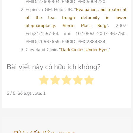
PMID: 27605904; PMCID: PMC5004220
Espinoza GM, Holds JB. “
Evaluation and treatment
of the tear trough deformity in lower
blepharoplasty. Semin Plast Surg
“. 2007
Feb;21(1):57-64. doi: 10.1055/s-2007-967750.
PMID: 20567659; PMCID: PMC2884834
Cleveland Clinic. “
Dark Circles Under Eyes
“
Bài viết này có hữu ích không?
5
/ 5. Số lượt vote:
1