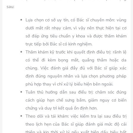
sau:
Lựa chọn cơ sở uy tín, có Bác sĩ chuyên môn:
vùng
dưới mắt rất nhạy cảm, vì vậy nên thực hiện tại cơ
sở đáp ứng tiêu chuẩn y khoa và được thăm khám
trực tiếp bởi Bác sĩ có kinh nghiệm.
Thăm khám kỹ trước khi quyết định điều trị:
rãnh lệ
có thể đi kèm bọng mắt, quầng thâm hoặc da
chùng. Việc đánh giá đầy đủ với Bác sĩ giúp xác
định đúng nguyên nhân và lựa chọn phương pháp
phù hợp thay vì chỉ xử lý biểu hiện bên ngoài.
Tuân thủ hướng dẫn sau điều trị:
chăm sóc đúng
cách giúp hạn chế sưng bầm, giảm nguy cơ biến
chứng và duy trì kết quả ổn định hơn.
Theo dõi và tái khám:
việc kiểm tra lại sau điều trị
theo lịch hẹn của Bác sĩ giúp đánh giá mức độ cải
thiện và kịp thời xử lý nếu xuất hiện dấu hiệu bất