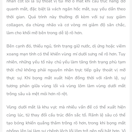
nhân cốt lõi là sự thoát vị túi mỡ ổ mắt khi cấu trúc nâng đỡ
quanh mắt, đặc biệt là vách ngăn hốc mắt, suy yếu dần theo
thời gian. Quá trình này thường đi kèm với sự suy giảm
collagen, da chùng nhão và cơ vòng mi giảm độ săn chắc,
làm cho khối mỡ bên trong dễ lộ rõ hơn.
Bên cạnh đó, thiếu ngủ, tình trạng giữ nước, dị ứng hoặc viêm
xoang mạn tính có thể khiến vùng mí dưới sưng nề rõ hơn. Tuy
nhiên, những yếu tố này chủ yếu làm tăng tình trạng phù tạm
thời chứ không phải nguyên nhân trực tiếp gây thoát vị mỡ
thực sự. Khi bọng mắt xuất hiện đồng thời với rãnh lệ, sự
tương phản giữa vùng lồi và vùng lõm làm vùng dưới mắt
trông sâu và mệt mỏi hơn rõ rệt.
Vùng dưới mắt là khu vực mà nhiều vấn đề có thể xuất hiện
cùng lúc, từ thay đổi cấu trúc đến sắc tố. Rãnh lệ sâu có thể
tạo bóng khiến quầng thâm trông rõ hơn, trong khi bọng mắt
phồng lên lại làm sự chênh lệch lồi lõm trở nên nổi bật hơn. Vì