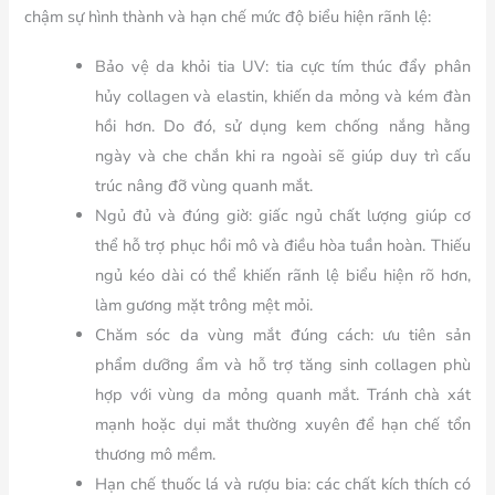
chậm sự hình thành và hạn chế mức độ biểu hiện rãnh lệ:
Bảo vệ da khỏi tia UV:
tia cực tím thúc đẩy phân
hủy collagen và elastin, khiến da mỏng và kém đàn
hồi hơn. Do đó, sử dụng kem chống nắng hằng
ngày và che chắn khi ra ngoài sẽ giúp duy trì cấu
trúc nâng đỡ vùng quanh mắt.
Ngủ đủ và đúng giờ:
giấc ngủ chất lượng giúp cơ
thể hỗ trợ phục hồi mô và điều hòa tuần hoàn. Thiếu
ngủ kéo dài có thể khiến rãnh lệ biểu hiện rõ hơn,
làm gương mặt trông mệt mỏi.
Chăm sóc da vùng mắt đúng cách:
ưu tiên sản
phẩm dưỡng ẩm và hỗ trợ tăng sinh collagen phù
hợp với vùng da mỏng quanh mắt. Tránh chà xát
mạnh hoặc dụi mắt thường xuyên để hạn chế tổn
thương mô mềm.
Hạn chế thuốc lá và rượu bia:
các chất kích thích có