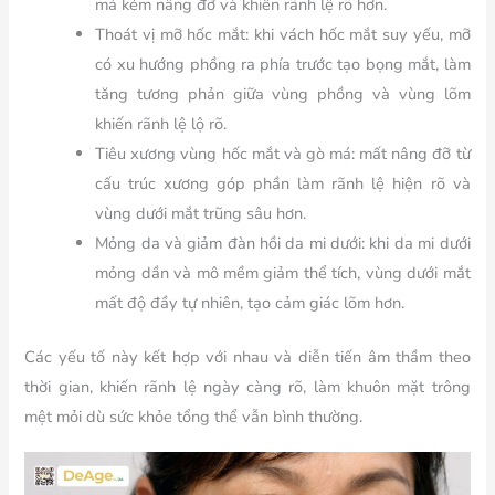
má kém nâng đỡ và khiến rãnh lệ rõ hơn.
Thoát vị mỡ hốc mắt:
khi vách hốc mắt suy yếu, mỡ
có xu hướng phồng ra phía trước tạo bọng mắt, làm
tăng tương phản giữa vùng phồng và vùng lõm
khiến rãnh lệ lộ rõ.
Tiêu xương vùng hốc mắt và gò má:
mất nâng đỡ từ
cấu trúc xương góp phần làm rãnh lệ hiện rõ và
vùng dưới mắt trũng sâu hơn.
Mỏng da và giảm đàn hồi da mi dưới:
khi da mi dưới
mỏng dần và mô mềm giảm thể tích, vùng dưới mắt
mất độ đầy tự nhiên, tạo cảm giác lõm hơn.
Các yếu tố này kết hợp với nhau và diễn tiến âm thầm theo
thời gian, khiến rãnh lệ ngày càng rõ, làm khuôn mặt trông
mệt mỏi dù sức khỏe tổng thể vẫn bình thường.