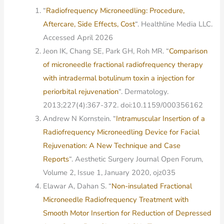
“
Radiofrequency Microneedling: Procedure,
Aftercare, Side Effects, Cost
“. Healthline Media LLC.
Accessed April 2026
Jeon IK, Chang SE, Park GH, Roh MR. “
Comparison
of microneedle fractional radiofrequency therapy
with intradermal botulinum toxin a injection for
periorbital rejuvenation
“. Dermatology.
2013;227(4):367-372. doi:10.1159/000356162
Andrew N Kornstein. “
Intramuscular Insertion of a
Radiofrequency Microneedling Device for Facial
Rejuvenation: A New Technique and Case
Reports
“. Aesthetic Surgery Journal Open Forum,
Volume 2, Issue 1, January 2020, ojz035
Elawar A, Dahan S. “
Non-insulated Fractional
Microneedle Radiofrequency Treatment with
Smooth Motor Insertion for Reduction of Depressed