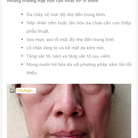
Những trường hợp nên cân nhắc RF vi điểm
Da chảy xệ mức độ nhẹ đến trung bình.
Nếp nhăn sớm hoặc lão hóa da chưa cần can thiệp
phẫu thuật.
Sẹo mụn, sẹo rỗ mức độ nhẹ đến trung bình.
Lỗ chân lông to và bề mặt da kém mịn.
Tăng sắc tố, nám và tăng sắc tố sau viêm.
Mong muốn trẻ hóa da với phương pháp xâm lấn tối
thiểu.