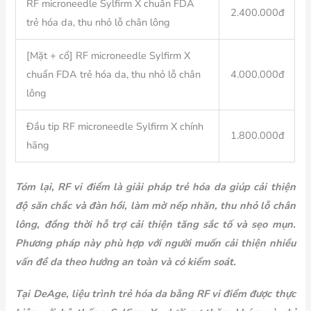
RF microneedle Sylfirm X chuẩn FDA
2.400.000đ
trẻ hóa da, thu nhỏ lỗ chân lông
[Mặt + cổ] RF microneedle Sylfirm X
chuẩn FDA trẻ hóa da, thu nhỏ lỗ chân
4.000.000đ
lông
Đầu tip RF microneedle Sylfirm X chính
1.800.000đ
hãng
Tóm lại, RF vi điểm là giải pháp trẻ hóa da giúp cải thiện
độ săn chắc và đàn hồi, làm mờ nếp nhăn, thu nhỏ lỗ chân
lông, đồng thời hỗ trợ cải thiện tăng sắc tố và sẹo mụn.
Phương pháp này phù hợp với người muốn cải thiện nhiều
vấn đề da theo hướng an toàn và có kiểm soát.
Tại DeAge, liệu trình trẻ hóa da bằng RF vi điểm được thực