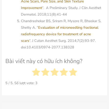
Acne Scars, Pore Size, and Skin Texture
Improvement
“. A Preliminary Study. J Clin Aesthet
Dermatol. 2018;11(8):41-44
Chandrashekar BS, Sriram R, Mysore R, Bhaskar S,
Shetty A. “
Evaluation of microneedling fractional
radiofrequency device for treatment of acne
scars
“. J Cutan Aesthet Surg. 2014;7(2):93-97.
doi:10.4103/0974-2077.138328
Bài viết này có hữu ích không?
5
/ 5. Số lượt vote:
3