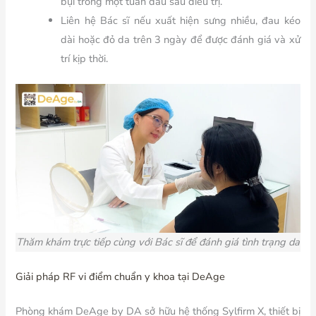
bụi trong một tuần đầu sau điều trị.
Liên hệ Bác sĩ nếu xuất hiện sưng nhiều, đau kéo
dài hoặc đỏ da trên 3 ngày để được đánh giá và xử
trí kịp thời.
Thăm khám trực tiếp cùng với Bác sĩ để đánh giá tình trạng da
Giải pháp RF vi điểm chuẩn y khoa tại DeAge
Phòng khám DeAge by DA sở hữu hệ thống Sylfirm X, thiết bị