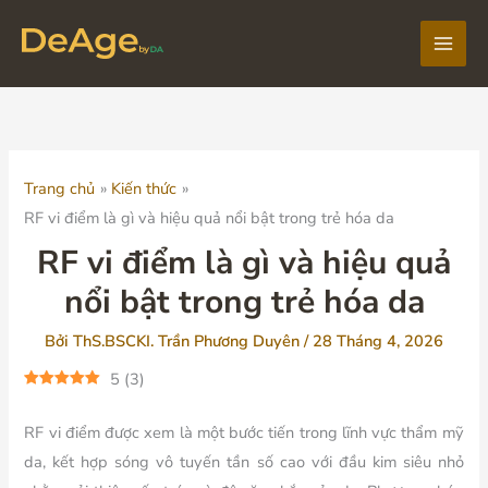
Nhảy
tới
Main
nội
dung
Men
Trang chủ
Kiến thức
RF vi điểm là gì và hiệu quả nổi bật trong trẻ hóa da
RF vi điểm là gì và hiệu quả
nổi bật trong trẻ hóa da
Bởi
ThS.BSCKI. Trần Phương Duyên
/
28 Tháng 4, 2026
5
(
3
)
RF vi điểm được xem là một bước tiến trong lĩnh vực thẩm mỹ
da, kết hợp sóng vô tuyến tần số cao với đầu kim siêu nhỏ