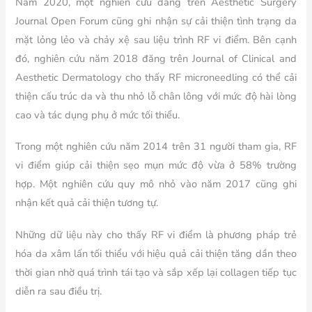
Năm 2020, một nghiên cứu đăng trên
Aesthetic Surgery
Journal Open Forum
cũng ghi nhận sự cải thiện tình trạng da
mặt lỏng lẻo và chảy xệ sau liệu trình RF vi điểm. Bên cạnh
đó, nghiên cứu năm 2018 đăng trên
Journal of Clinical and
Aesthetic Dermatology
cho thấy RF microneedling có thể cải
thiện cấu trúc da và thu nhỏ lỗ chân lông với mức độ hài lòng
cao và tác dụng phụ ở mức tối thiểu.
Trong một nghiên cứu năm 2014 trên 31 người tham gia, RF
vi điểm giúp cải thiện sẹo mụn mức độ vừa ở 58% trường
hợp. Một nghiên cứu quy mô nhỏ vào năm 2017 cũng ghi
nhận kết quả cải thiện tương tự.
Những dữ liệu này cho thấy RF vi điểm là phương pháp trẻ
hóa da xâm lấn tối thiểu với hiệu quả cải thiện tăng dần theo
thời gian nhờ quá trình tái tạo và sắp xếp lại collagen tiếp tục
diễn ra sau điều trị.