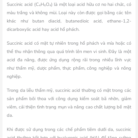
Succinic acid (C₄H₆O₄) là một loại acid hữu cơ no hai chức, có
màu trắng và không mùi. Loại này còn được gọi bằng các tên
khác như butan diacid, butanedioic acid, ethane-1,2-
dicarboxylic acid hay acid hổ phách.
Succinic acid có mặt tự nhiên trong hổ phách và mía hoặc có
thể thu nhận thông qua quá trình lên men vi sinh. Đây là một
acid đa năng, được ứng dụng rộng rãi trong nhiều lĩnh vực
như thẩm mỹ, dược phẩm, thực phẩm, công nghiệp và nông
nghiệp.
Trong da liễu thẩm mỹ, succinic acid thường có mặt trong các
sản phẩm bôi thoa với công dụng kiểm soát bã nhờn, giảm
viêm, cải thiện tình trạng mụn và nâng cao chất lượng bề mặt
da.
Khi được sử dụng trong các chế phẩm tiêm dưới da, succinic
acid thường kết hợp với hyaluronic acid (HA) để tăng cường