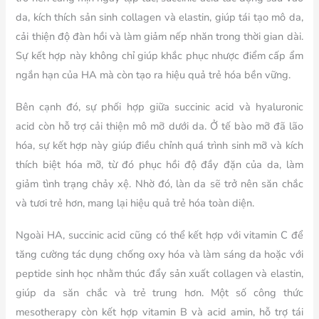
da, kích thích sản sinh collagen và elastin, giúp tái tạo mô da,
cải thiện độ đàn hồi và làm giảm nếp nhăn trong thời gian dài.
Sự kết hợp này không chỉ giúp khắc phục nhược điểm cấp ẩm
ngắn hạn của HA mà còn tạo ra hiệu quả trẻ hóa bền vững.
Bên cạnh đó, sự phối hợp giữa succinic acid và hyaluronic
acid còn hỗ trợ cải thiện mô mỡ dưới da. Ở tế bào mỡ đã lão
hóa, sự kết hợp này giúp điều chỉnh quá trình sinh mỡ và kích
thích biệt hóa mỡ, từ đó phục hồi độ đầy đặn của da, làm
giảm tình trạng chảy xệ. Nhờ đó, làn da sẽ trở nên săn chắc
và tươi trẻ hơn, mang lại hiệu quả trẻ hóa toàn diện.
Ngoài HA, succinic acid cũng có thể kết hợp với vitamin C để
tăng cường tác dụng chống oxy hóa và làm sáng da hoặc với
peptide sinh học nhằm thúc đẩy sản xuất collagen và elastin,
giúp da săn chắc và trẻ trung hơn. Một số công thức
mesotherapy còn kết hợp vitamin B và acid amin, hỗ trợ tái