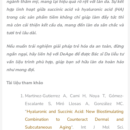
ngành thẩm mỹ, mang lại hiệu quả rõ rệt với làn da. Sự kết
hợp linh hoạt giữa succinic acid và hyaluronic acid (HA)
trong các sản phẩm tiêm không chỉ giúp làm đầy tức thì
mà còn cải thiện kết cấu da, mang đến làn da săn chắc và
tươi trẻ lâu dài.
Nếu muốn trải nghiệm giải pháp trẻ hóa da an toàn, đừng
ngần ngại, hãy liên hệ với DeAge để được Bác sĩ Da liễu tư
vấn liệu trình phù hợp, giúp bạn sở hữu làn da hoàn hảo
như mong đợi.
Tài liệu tham khảo
Martinez-Gutierrez A, Cami H, Noya T, Gómez-
Escalante S, Miró Llosas A, González MC.
“
Hyaluronic and Succinic Acid: New Biostimulating
Combination to Counteract Dermal and
Subcutaneous Aging
“. Int J Mol Sci.