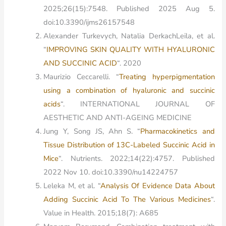
2025;26(15):7548. Published 2025 Aug 5.
doi:10.3390/ijms26157548
Alexander Turkevych, Natalia DerkachLeila, et al.
“
IMPROVING SKIN QUALITY WITH HYALURONIC
AND SUCCINIC ACID
“. 2020
Maurizio Ceccarelli. “
Treating hyperpigmentation
using a combination of hyaluronic and succinic
acids
“. INTERNATIONAL JOURNAL OF
AESTHETIC AND ANTI-AGEING MEDICINE
Jung Y, Song JS, Ahn S. “
Pharmacokinetics and
Tissue Distribution of 13C-Labeled Succinic Acid in
Mice
“. Nutrients. 2022;14(22):4757. Published
2022 Nov 10. doi:10.3390/nu14224757
Leleka M, et al. “
Analysis Of Evidence Data About
Adding Succinic Acid To The Various Medicines
“.
Value in Health. 2015;18(7): A685