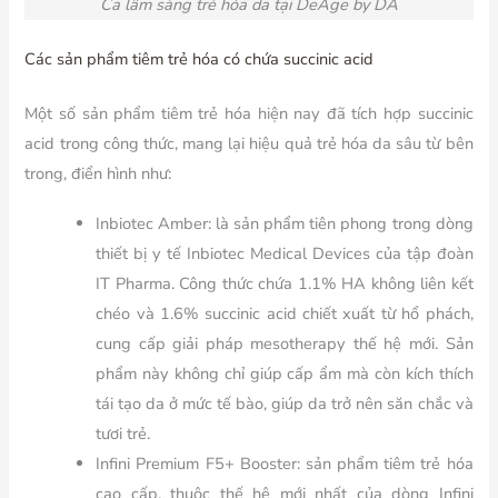
Ca lâm sàng trẻ hóa da tại DeAge by DA
Các sản phẩm tiêm trẻ hóa có chứa succinic acid
Một số sản phẩm tiêm trẻ hóa hiện nay đã tích hợp succinic
acid trong công thức, mang lại hiệu quả trẻ hóa da sâu từ bên
trong, điển hình như:
Inbiotec Amber: là sản phẩm tiên phong trong dòng
thiết bị y tế Inbiotec Medical Devices của tập đoàn
IT Pharma. Công thức chứa 1.1% HA không liên kết
chéo và 1.6% succinic acid chiết xuất từ hổ phách,
cung cấp giải pháp mesotherapy thế hệ mới. Sản
phẩm này không chỉ giúp cấp ẩm mà còn kích thích
tái tạo da ở mức tế bào, giúp da trở nên săn chắc và
tươi trẻ.
Infini Premium F5+ Booster: sản phẩm tiêm trẻ hóa
cao cấp, thuộc thế hệ mới nhất của dòng Infini