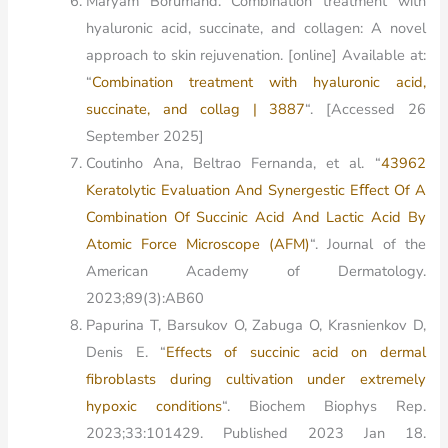
Maryam Borumand. Combination treatment with
hyaluronic acid, succinate, and collagen: A novel
approach to skin rejuvenation. [online] Available at:
“
Combination treatment with hyaluronic acid,
succinate, and collag | 3887
“. [Accessed 26
September 2025]
Coutinho Ana, Beltrao Fernanda, et al. “
43962
Keratolytic Evaluation And Synergestic Eﬀect Of A
Combination Of Succinic Acid And Lactic Acid By
Atomic Force Microscope (AFM)
“. Journal of the
American Academy of Dermatology.
2023;89(3):AB60
Papurina T, Barsukov O, Zabuga O, Krasnienkov D,
Denis E. “
Effects of succinic acid on dermal
fibroblasts during cultivation under extremely
hypoxic conditions
“. Biochem Biophys Rep.
2023;33:101429. Published 2023 Jan 18.