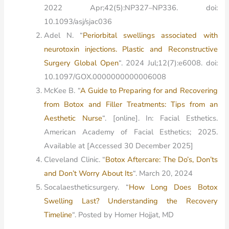
2022 Apr;42(5):NP327–NP336. doi:
10.1093/asj/sjac036
Adel N.
“
Periorbital swellings associated with
neurotoxin injections. Plastic and Reconstructive
Surgery Global Open
“.
2024 Jul;12(7):e6008. doi:
10.1097/GOX.0000000000006008
McKee B. “
A Guide to Preparing for and Recovering
from Botox and Filler Treatments: Tips from an
Aesthetic Nurse
“. [online]. In: Facial Esthetics.
American Academy of Facial Esthetics; 2025.
Available at
[Accessed 30 December 2025]
Cleveland Clinic. “
Botox Aftercare: The Do’s, Don’ts
and Don’t Worry About Its
“. March 20, 2024
Socalaestheticsurgery. “
How Long Does Botox
Swelling Last? Understanding the Recovery
Timeline
“. Posted by Homer Hojjat, MD