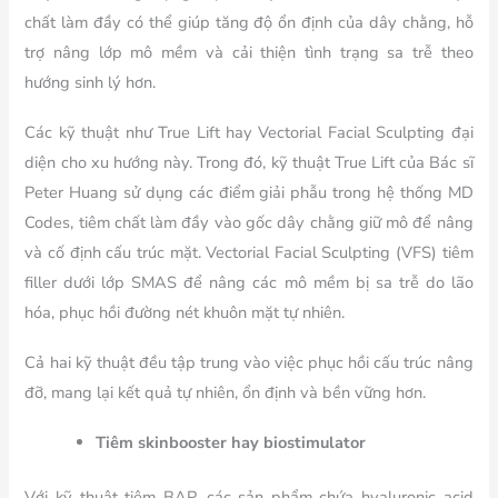
chất làm đầy có thể giúp tăng độ ổn định của dây chằng, hỗ
trợ nâng lớp mô mềm và cải thiện tình trạng sa trễ theo
hướng sinh lý hơn.
Các kỹ thuật như True Lift hay Vectorial Facial Sculpting đại
diện cho xu hướng này. Trong đó, kỹ thuật True Lift của Bác sĩ
Peter Huang sử dụng các điểm giải phẫu trong hệ thống MD
Codes, tiêm chất làm đầy vào gốc dây chằng giữ mô để nâng
và cố định cấu trúc mặt. Vectorial Facial Sculpting (VFS) tiêm
filler dưới lớp SMAS để nâng các mô mềm bị sa trễ do lão
hóa, phục hồi đường nét khuôn mặt tự nhiên.
Cả hai kỹ thuật đều tập trung vào việc phục hồi cấu trúc nâng
đỡ, mang lại kết quả tự nhiên, ổn định và bền vững hơn.
Tiêm skinbooster hay biostimulator
Với kỹ thuật tiêm BAP, các sản phẩm chứa hyaluronic acid