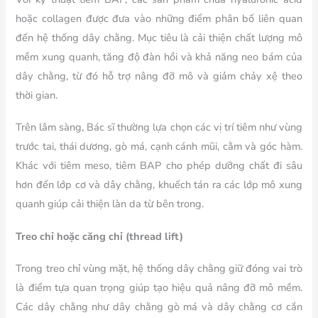
hoặc collagen được đưa vào những điểm phân bố liên quan
đến hệ thống dây chằng. Mục tiêu là cải thiện chất lượng mô
mềm xung quanh, tăng độ đàn hồi và khả năng neo bám của
dây chằng, từ đó hỗ trợ nâng đỡ mô và giảm chảy xệ theo
thời gian.
Trên lâm sàng, Bác sĩ thường lựa chọn các vị trí tiêm như vùng
trước tai, thái dương, gò má, cạnh cánh mũi, cằm và góc hàm.
Khác với tiêm meso, tiêm BAP cho phép dưỡng chất đi sâu
hơn đến lớp cơ và dây chằng, khuếch tán ra các lớp mô xung
quanh giúp cải thiện làn da từ bên trong.
Treo chỉ hoặc căng chỉ (thread lift)
Trong treo chỉ vùng mặt, hệ thống dây chằng giữ đóng vai trò
là điểm tựa quan trọng giúp tạo hiệu quả nâng đỡ mô mềm.
Các dây chằng như dây chằng gò má và dây chằng cơ cắn