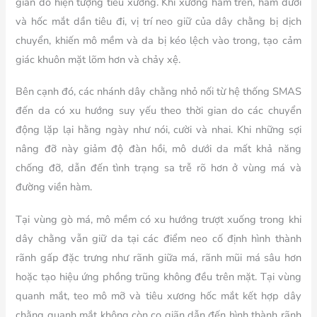
gian do hiện tượng tiêu xương. Khi xương hàm trên, hàm dưới
và hốc mắt dần tiêu đi, vị trí neo giữ của dây chằng bị dịch
chuyển, khiến mô mềm và da bị kéo lệch vào trong, tạo cảm
giác khuôn mặt lõm hơn và chảy xệ.
Bên cạnh đó, các nhánh dây chằng nhỏ nối từ hệ thống SMAS
đến da có xu hướng suy yếu theo thời gian do các chuyển
động lặp lại hằng ngày như nói, cười và nhai. Khi những sợi
nâng đỡ này giảm độ đàn hồi, mô dưới da mất khả năng
chống đỡ, dẫn đến tình trạng sa trễ rõ hơn ở vùng má và
đường viền hàm.
Tại vùng gò má, mô mềm có xu hướng trượt xuống trong khi
dây chằng vẫn giữ da tại các điểm neo cố định hình thành
rãnh gấp đặc trưng như rãnh giữa má, rãnh mũi má sâu hơn
hoặc tạo hiệu ứng phồng trũng không đều trên mặt. Tại vùng
quanh mắt, teo mô mỡ và tiêu xương hốc mắt kết hợp dây
chằng quanh mắt không còn co giãn dẫn đến hình thành rãnh