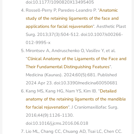
doi:10.1177/1090820X13495405
Rossell-Perry P, Paredes-Leandro P. “
Anatomic
study of the retaining ligaments of the face and
applications for facial rejuvenation
“. Aesthetic Plast
Surg. 2013;37(3):504-512. doi:10.1007/s00266-
012-9995-x
Mirontsev A, Andruschenko O, Vasil’ev Y, et al.
“
Clinical Anatomy of the Ligaments of the Face and
Their Fundamental Distinguishing Features
“.
Medicina (Kaunas). 2024;60(5):681. Published
2024 Apr 23. doi:10.3390/medicina60050681
Kang MS, Kang HG, Nam YS, Kim IB. “
Detailed
anatomy of the retaining ligaments of the mandible
for facial rejuvenation
“. J Craniomaxillofac Surg.
2016;44(9):1126-1130.
doi:10.1016/j.jcms.2016.06.018
Lio ML, Chang CC, Chuang AD, Tsai LC, Chen CC.