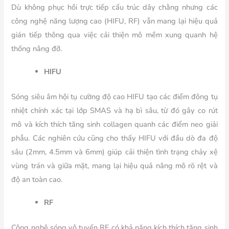
Dù không phục hồi trực tiếp cấu trúc dây chằng nhưng các
công nghệ năng lượng cao (HIFU, RF) vẫn mang lại hiệu quả
gián tiếp thông qua việc cải thiện mô mềm xung quanh hệ
thống nâng đỡ.
HIFU
Sóng siêu âm hội tụ cường độ cao HIFU tạo các điểm đông tụ
nhiệt chính xác tại lớp SMAS và hạ bì sâu, từ đó gây co rút
mô và kích thích tăng sinh collagen quanh các điểm neo giải
phẫu. Các nghiên cứu cũng cho thấy HIFU với đầu dò đa độ
sâu (2mm, 4.5mm và 6mm) giúp cải thiện tình trạng chảy xệ
vùng trán và giữa mặt, mang lại hiệu quả nâng mô rõ rệt và
độ an toàn cao.
RF
Công nghệ sóng vô tuyến RF có khả năng kích thích tăng sinh