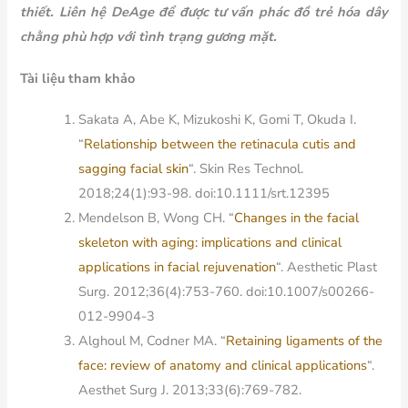
thiết. Liên hệ DeAge để được tư vấn phác đồ trẻ hóa dây
chằng phù hợp với tình trạng gương mặt.
Tài liệu tham khảo
Sakata A, Abe K, Mizukoshi K, Gomi T, Okuda I.
“
Relationship between the retinacula cutis and
sagging facial skin
“. Skin Res Technol.
2018;24(1):93-98. doi:10.1111/srt.12395
Mendelson B, Wong CH. “
Changes in the facial
skeleton with aging: implications and clinical
applications in facial rejuvenation
“. Aesthetic Plast
Surg. 2012;36(4):753-760. doi:10.1007/s00266-
012-9904-3
Alghoul M, Codner MA. “
Retaining ligaments of the
face: review of anatomy and clinical applications
“.
Aesthet Surg J. 2013;33(6):769-782.