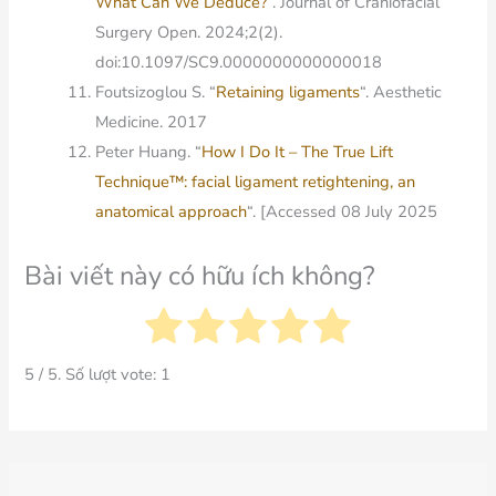
What Can We Deduce?
“. Journal of Craniofacial
Surgery Open. 2024;2(2).
doi:10.1097/SC9.0000000000000018
Foutsizoglou S. “
Retaining ligaments
“. Aesthetic
Medicine. 2017
Peter Huang. “
How I Do It – The True Lift
Technique™: facial ligament retightening, an
anatomical approach
“. [Accessed 08 July 2025
Bài viết này có hữu ích không?
5
/ 5. Số lượt vote:
1