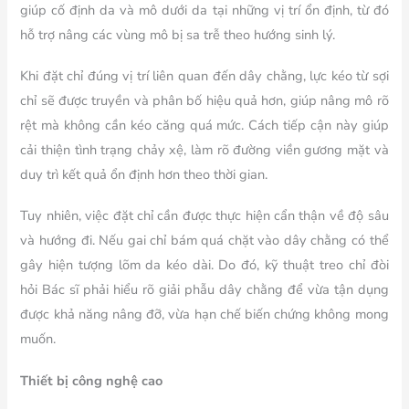
giúp cố định da và mô dưới da tại những vị trí ổn định, từ đó
hỗ trợ nâng các vùng mô bị sa trễ theo hướng sinh lý.
Khi đặt chỉ đúng vị trí liên quan đến dây chằng, lực kéo từ sợi
chỉ sẽ được truyền và phân bố hiệu quả hơn, giúp nâng mô rõ
rệt mà không cần kéo căng quá mức. Cách tiếp cận này giúp
cải thiện tình trạng chảy xệ, làm rõ đường viền gương mặt và
duy trì kết quả ổn định hơn theo thời gian.
Tuy nhiên, việc đặt chỉ cần được thực hiện cẩn thận về độ sâu
và hướng đi. Nếu gai chỉ bám quá chặt vào dây chằng có thể
gây hiện tượng lõm da kéo dài. Do đó, kỹ thuật treo chỉ đòi
hỏi Bác sĩ phải hiểu rõ giải phẫu dây chằng để vừa tận dụng
được khả năng nâng đỡ, vừa hạn chế biến chứng không mong
muốn.
Thiết bị công nghệ cao