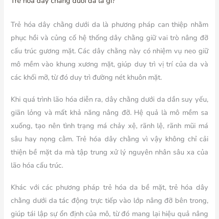
Trẻ hóa dây chằng dưới da là gì?
Trẻ hóa dây chằng dưới da là phương pháp can thiệp nhằm
phục hồi và củng cố hệ thống dây chằng giữ vai trò nâng đỡ
cấu trúc gương mặt. Các dây chằng này có nhiệm vụ neo giữ
mô mềm vào khung xương mặt, giúp duy trì vị trí của da và
các khối mỡ, từ đó duy trì đường nét khuôn mặt.
Khi quá trình lão hóa diễn ra, dây chằng dưới da dần suy yếu,
giãn lỏng và mất khả năng nâng đỡ. Hệ quả là mô mềm sa
xuống, tạo nên tình trạng má chảy xệ, rãnh lệ, rãnh mũi má
sâu hay nọng cằm. Trẻ hóa dây chằng vì vậy không chỉ cải
thiện bề mặt da mà tập trung xử lý nguyên nhân sâu xa của
lão hóa cấu trúc.
Khác với các phương pháp trẻ hóa da bề mặt, trẻ hóa dây
chằng dưới da tác động trực tiếp vào lớp nâng đỡ bên trong,
giúp tái lập sự ổn định của mô, từ đó mang lại hiệu quả nâng