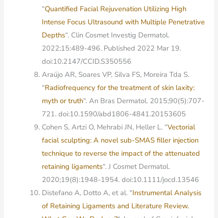
“
Quantified Facial Rejuvenation Utilizing High
Intense Focus Ultrasound with Multiple Penetrative
Depths
“. Clin Cosmet Investig Dermatol.
2022;15:489-496. Published 2022 Mar 19.
doi:10.2147/CCID.S350556
Araújo AR, Soares VP, Silva FS, Moreira Tda S.
“
Radiofrequency for the treatment of skin laxity:
myth or truth
“. An Bras Dermatol. 2015;90(5):707-
721. doi:10.1590/abd1806-4841.20153605
Cohen S, Artzi O, Mehrabi JN, Heller L. “
Vectorial
facial sculpting: A novel sub-SMAS filler injection
technique to reverse the impact of the attenuated
retaining ligaments
“. J Cosmet Dermatol.
2020;19(8):1948-1954. doi:10.1111/jocd.13546
Distefano A, Dotto A, et al. “
Instrumental Analysis
of Retaining Ligaments and Literature Review.