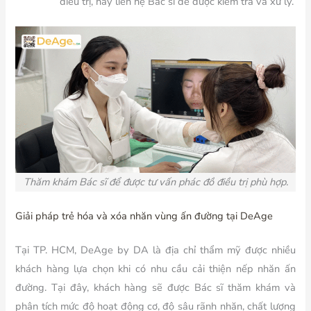
điều trị, hãy liên hệ Bác sĩ để được kiểm tra và xử lý.
Thăm khám Bác sĩ để được tư vấn phác đồ điều trị phù hợp.
Giải pháp trẻ hóa và xóa nhăn vùng ấn đường tại DeAge
Tại TP. HCM, DeAge by DA là địa chỉ thẩm mỹ được nhiều
khách hàng lựa chọn khi có nhu cầu cải thiện nếp nhăn ấn
đường. Tại đây, khách hàng sẽ được Bác sĩ thăm khám và
phân tích mức độ hoạt động cơ, độ sâu rãnh nhăn, chất lượng