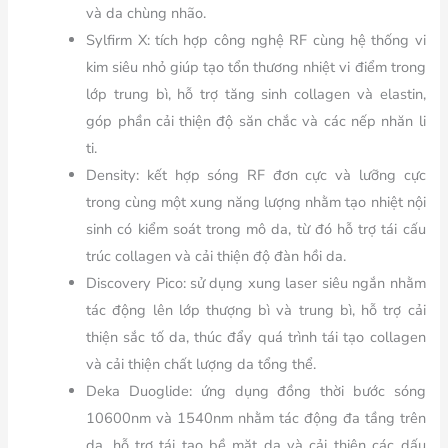
và da chùng nhão.
Sylfirm X: tích hợp công nghệ RF cùng hệ thống vi
kim siêu nhỏ giúp tạo tổn thương nhiệt vi điểm trong
lớp trung bì, hỗ trợ tăng sinh collagen và elastin,
góp phần cải thiện độ săn chắc và các nếp nhăn li
ti.
Density: kết hợp sóng RF đơn cực và lưỡng cực
trong cùng một xung năng lượng nhằm tạo nhiệt nội
sinh có kiểm soát trong mô da, từ đó hỗ trợ tái cấu
trúc collagen và cải thiện độ đàn hồi da.
Discovery Pico: sử dụng xung laser siêu ngắn nhằm
tác động lên lớp thượng bì và trung bì, hỗ trợ cải
thiện sắc tố da, thúc đẩy quá trình tái tạo collagen
và cải thiện chất lượng da tổng thể.
Deka Duoglide: ứng dụng đồng thời bước sóng
10600nm và 1540nm nhằm tác động đa tầng trên
da, hỗ trợ tái tạo bề mặt da và cải thiện các dấu