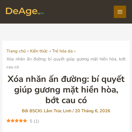
Nhảy
tới
Main
nội
dung
Men
Trang chủ
Kiến thức
Trẻ hóa da
Xóa nhăn ấn đường: bí quyết giúp gương mặt hiền hòa, bớt
cau có
Xóa nhăn ấn đường: bí quyết
giúp gương mặt hiền hòa,
bớt cau có
Bởi
BSCKI. Lâm Trúc Linh
/
20 Tháng 6, 2026
5
(
1
)