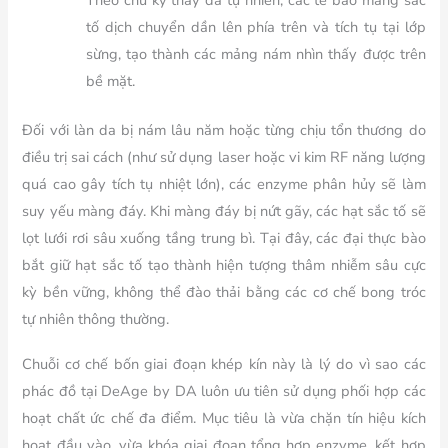
Theo chu kỳ thay da tự nhiên, các tế bào mang sắc
tố dịch chuyển dần lên phía trên và tích tụ tại lớp
sừng, tạo thành các mảng nám nhìn thấy được trên
bề mặt.
Đối với làn da bị nám lâu năm hoặc từng chịu tổn thương do
điều trị sai cách (như sử dụng laser hoặc vi kim RF năng lượng
quá cao gây tích tụ nhiệt lớn), các enzyme phân hủy sẽ làm
suy yếu màng đáy. Khi màng đáy bị nứt gãy, các hạt sắc tố sẽ
lọt lưới rơi sâu xuống tầng trung bì. Tại đây, các đại thực bào
bắt giữ hạt sắc tố tạo thành hiện tượng thâm nhiễm sâu cực
kỳ bền vững, không thể đào thải bằng các cơ chế bong tróc
tự nhiên thông thường.
Chuỗi cơ chế bốn giai đoạn khép kín này là lý do vì sao các
phác đồ tại DeAge by DA luôn ưu tiên sử dụng phối hợp các
hoạt chất ức chế đa điểm. Mục tiêu là vừa chặn tín hiệu kích
hoạt đầu vào, vừa khóa giai đoạn tổng hợp enzyme, kết hợp