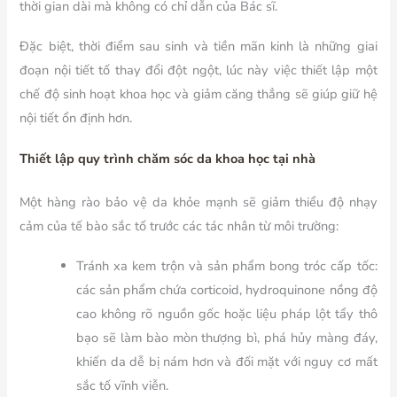
thời gian dài mà không có chỉ dẫn của Bác sĩ.
Đặc biệt, thời điểm sau sinh và tiền mãn kinh là những giai
đoạn nội tiết tố thay đổi đột ngột, lúc này việc thiết lập một
chế độ sinh hoạt khoa học và giảm căng thẳng sẽ giúp giữ hệ
nội tiết ổn định hơn.
Thiết lập quy trình chăm sóc da khoa học tại nhà
Một hàng rào bảo vệ da khỏe mạnh sẽ giảm thiểu độ nhạy
cảm của tế bào sắc tố trước các tác nhân từ môi trường:
Tránh xa kem trộn và sản phẩm bong tróc cấp tốc:
các sản phẩm chứa corticoid, hydroquinone nồng độ
cao không rõ nguồn gốc hoặc liệu pháp lột tẩy thô
bạo sẽ làm bào mòn thượng bì, phá hủy màng đáy,
khiến da dễ bị nám hơn và đối mặt với nguy cơ mất
sắc tố vĩnh viễn.