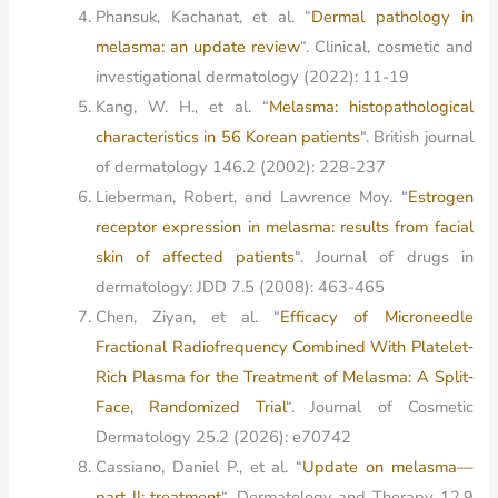
Phansuk, Kachanat, et al. “
Dermal pathology in
melasma: an update review
“.
Clinical, cosmetic and
investigational dermatology
(2022): 11-19
Kang, W. H., et al. “
Melasma: histopathological
characteristics in 56 Korean patients
“.
British journal
of dermatology
146.2 (2002): 228-237
Lieberman, Robert, and Lawrence Moy. “
Estrogen
receptor expression in melasma: results from facial
skin of affected patients
“.
Journal of drugs in
dermatology: JDD
7.5 (2008): 463-465
Chen, Ziyan, et al. “
Efficacy of Microneedle
Fractional Radiofrequency Combined With Platelet‐
Rich Plasma for the Treatment of Melasma: A Split‐
Face, Randomized Trial
“.
Journal of Cosmetic
Dermatology
25.2 (2026): e70742
Cassiano, Daniel P., et al. “
Update on melasma—
part II: treatment
“.
Dermatology and Therapy
12.9