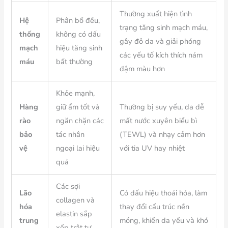
Thường xuất hiện tình
Hệ
Phân bố đều,
trạng tăng sinh mạch máu,
thống
không có dấu
gây đỏ da và giải phóng
mạch
hiệu tăng sinh
các yếu tố kích thích nám
máu
bất thường
đậm màu hơn
Khỏe mạnh,
Hàng
giữ ẩm tốt và
Thường bị suy yếu, da dễ
rào
ngăn chặn các
mất nước xuyên biểu bì
bảo
tác nhân
(TEWL) và nhạy cảm hơn
vệ
ngoại lai hiệu
với tia UV hay nhiệt
quả
Các sợi
Lão
Có dấu hiệu thoái hóa, làm
collagen và
hóa
thay đổi cấu trúc nền
elastin sắp
trung
móng, khiến da yếu và khó
xếp trật tự,