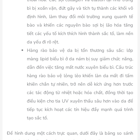
bì bị xoắn vặn, đứt gãy và tích tụ thành các khối vô
định hình, làm thay đổi môi trường xung quanh tế
bào và khiến các nguyên bào sợi bị lão hóa tăng
tiết các yếu tố kích thích hình thành sắc tố, làm nền
da yếu đi rõ rệt.
Hàng rào bảo vệ da bị tổn thương sâu sắc: lớp
màng lipid biểu bì ở da nám bị suy giảm chức năng,
dẫn đến việc tăng mất nước xuyên biểu bì. Cấu trúc
hàng rào bảo vệ lỏng lẻo khiến làn da mất đi tấm
khiên chắn tự nhiên, trở nên dễ kích ứng hơn trước
các tác động từ nhiệt hoặc hóa chất, đồng thời tạo
điều kiện cho tia UV xuyên thấu sâu hơn vào da để
tiếp tục kích hoạt các tín hiệu đẩy mạnh quá trình
tạo sắc tố.
Để hình dung một cách trực quan, dưới đây là bảng so sánh