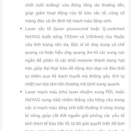
chất nuôi dưỡng) vào đúng tầng da thương tổn,
giúp giảm hoạt động của tế bào sắc tố, củng cố
màng đáy và ổn định hệ mạch máu tăng sinh.
Laser sắc tố (laser picosecond hoặc Q-switched
Nd:YAG bước sóng 755nm và 1064nm): tùy thuộc
vào tình trạng nền da, Bác sĩ sẽ ứng dụng cơ chế
quang cơ hoặc hiệu ứng quang âm từ các xung cực
ngắn để phân rã các khối melanin thành dạng hạt
mịn, giúp đại thực bào dễ dàng dọn dẹp và đào thải
tự nhiên qua hệ bạch huyết mà không gây tích tụ
nhiệt lan tỏa làm tổn thương mô lành xung quanh.
Laser mạch máu (như laser nhuộm xung PDL hoặc
Nd:YAG xung dài): nhắm thẳng vào hồng cầu trong
các vi mạch máu tăng sinh bất thường ở vùng trung
bì nông, giúp cắt đứt nguồn giải phóng các yếu tố
kích thích tế bào hắc tố, từ đó giải quyết triệt để tình