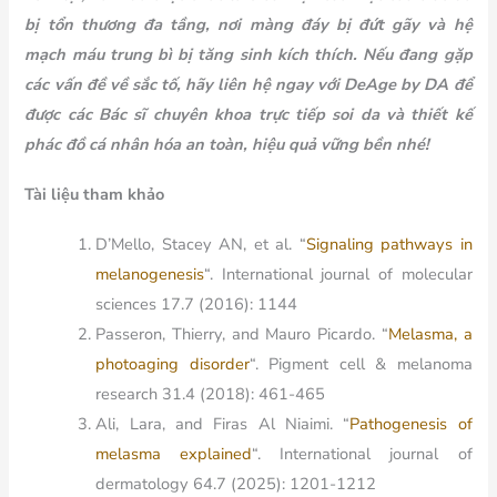
bị tổn thương đa tầng, nơi màng đáy bị đứt gãy và hệ
mạch máu trung bì bị tăng sinh kích thích. Nếu đang gặp
các vấn đề về sắc tố, hãy liên hệ ngay với DeAge by DA để
được các Bác sĩ chuyên khoa trực tiếp soi da và thiết kế
phác đồ cá nhân hóa an toàn, hiệu quả vững bền nhé!
Tài liệu tham khảo
D’Mello, Stacey AN, et al. “
Signaling pathways in
melanogenesis
“.
International journal of molecular
sciences
17.7 (2016): 1144
Passeron, Thierry, and Mauro Picardo. “
Melasma, a
photoaging disorder
“.
Pigment cell & melanoma
research
31.4 (2018): 461-465
Ali, Lara, and Firas Al Niaimi. “
Pathogenesis of
melasma explained
“.
International journal of
dermatology
64.7 (2025): 1201-1212