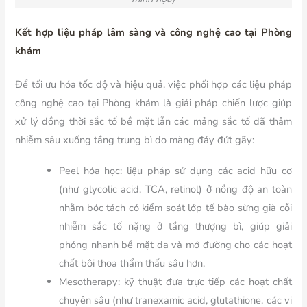
Kết hợp liệu pháp lâm sàng và công nghệ cao tại Phòng
khám
Để tối ưu hóa tốc độ và hiệu quả, việc phối hợp các liệu pháp
công nghệ cao tại Phòng khám là giải pháp chiến lược giúp
xử lý đồng thời sắc tố bề mặt lẫn các mảng sắc tố đã thâm
nhiễm sâu xuống tầng trung bì do màng đáy đứt gãy:
Peel hóa học: liệu pháp sử dụng các acid hữu cơ
(như glycolic acid, TCA, retinol) ở nồng độ an toàn
nhằm bóc tách có kiểm soát lớp tế bào sừng già cỗi
nhiễm sắc tố nặng ở tầng thượng bì, giúp giải
phóng nhanh bề mặt da và mở đường cho các hoạt
chất bôi thoa thẩm thấu sâu hơn.
Mesotherapy: kỹ thuật đưa trực tiếp các hoạt chất
chuyên sâu (như tranexamic acid, glutathione, các vi