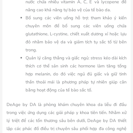
nước chứa nhiều vitamin A, C, E và lycopene để
nâng cao khả năng tự bảo vệ của tế bào da.
Bổ sung các viên uống hỗ trợ: tham khảo ý kiến
chuyên môn để bổ sung các viên uống chứa
glutathione, L-cystine, chiết xuất dương xỉ hoặc lựu
đỏ nhằm bảo vệ da và giảm tích tụ sắc tố từ bên
trong.
Quản lý căng thẳng và giấc ngủ: stress kéo dài kích
thích cơ thể sản sinh các hormone làm tăng tổng
hợp melanin, do đó việc ngủ đủ giấc và giữ tinh
thần thoải mái là phương pháp tự nhiên giúp cân
bằng hoạt động của tế bào sắc tố.
DeAge by DA là phòng khám chuyên khoa da liễu đi đầu
trong việc ứng dụng các giải pháp y khoa tiên tiến. Nhằm xử
lý triệt để các tổn thương sâu bên dưới, DeAge by DA thiết
lập các phác đồ điều trị chuyên sâu phối hợp đa công nghệ