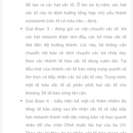
để tạo ra các hạt sắc tố. Ở làn da bị nám, các hạt
sắc tố này bị định hướng tổng hợp chủ yếu thành
eumelanin (sắc tố có màu nâu – đen).
Giai đoạn 3 – đóng gói và vận chuyển sắc tố: khi
các hạt melanin được làm đầy, các túi chứa sắc tố
đạt đến độ trưởng thành. Lúc này, hệ thống vận
chuyển nội bào sẽ dịch chuyển các túi chứa dọc
theo các nhánh tế bào sắc tố đang vươn dài. Tại
đầu mút của nhánh, các tế bào sừng xung quanh sẽ
ôm trọn và tiếp nhận các túi sắc tố này. Trung bình,
một tế bào sắc tố sẽ phân phối hạt sắc tố cho
khoảng 36 tế bào sừng lân cận.
Giai đoạn 4 – biểu hiện bề mặt và thâm nhiễm đa
tầng:
tế bào sừng sau khi nhận sắc tố sẽ sắp xếp
hạt melanin thành một lớp màng bảo vệ bao quanh
nhân để che chắn DNA trước tác hại của tia UV.