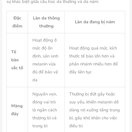
sự khác biệt giữa cấu trúc da thường và da nám:
Đặc
Làn da thông
Làn da đang bị nám
điểm
thường
Hoạt động ở
mức độ ổn
Hoạt động quá mức, kích
Tế
định, sản sinh
thước tế bào lớn hơn và
bào
melanin vừa
phân nhánh nhiều hơn để
sắc tố
đủ để bảo vệ
đẩy liên tục
da
Nguyên vẹn,
Thường bị đứt gãy hoặc
đóng vai trò
suy yếu, khiến melanin dễ
Màng
là ngăn cách
dàng rơi xuống tầng trung
đáy
thượng bì và
bì, gây khó khăn cho việc
trung bì
điều trị