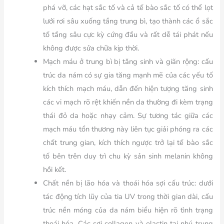
phá vỡ, các hạt sắc tố và cả tế bào sắc tố có thể lọt
lưới rơi sâu xuống tầng trung bì, tạo thành các ổ sắc
tố tầng sâu cực kỳ cứng đầu và rất dễ tái phát nếu
không được sửa chữa kịp thời.
Mạch máu ở trung bì bị tăng sinh và giãn rộng: cấu
trúc da nám có sự gia tăng mạnh mẽ của các yếu tố
kích thích mạch máu, dẫn đến hiện tượng tăng sinh
các vi mạch rõ rệt khiến nền da thường đi kèm trạng
thái đỏ da hoặc nhạy cảm. Sự tương tác giữa các
mạch máu tổn thương này liên tục giải phóng ra các
chất trung gian, kích thích ngược trở lại tế bào sắc
tố bên trên duy trì chu kỳ sản sinh melanin không
hồi kết.
Chất nền bị lão hóa và thoái hóa sợi cấu trúc: dưới
tác động tích lũy của tia UV trong thời gian dài, cấu
trúc nền móng của da nám biểu hiện rõ tình trạng
thoái hóa. Các sợi collagen và elastin tại nhú trung