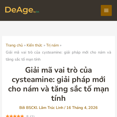
Nhảy
tới
Main
nội
dung
Men
Trang chủ
Kiến thức
Trị nám
Giải mã vai trò của cysteamine: giải pháp mới cho nám và
tăng sắc tố mạn tính
Giải mã vai trò của
cysteamine: giải pháp mới
cho nám và tăng sắc tố mạn
tính
Bởi
BSCKI. Lâm Trúc Linh
/
16 Tháng 4, 2026
5
(
1
)