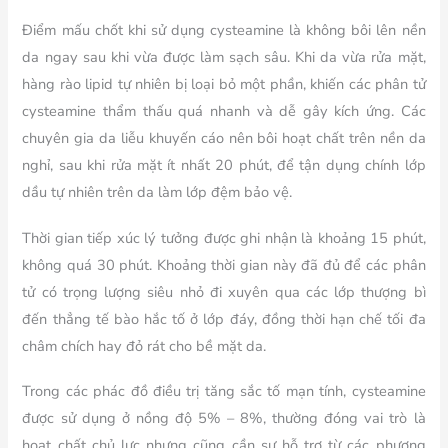
Điểm mấu chốt khi sử dụng cysteamine là không bôi lên nền
da ngay sau khi vừa được làm sạch sâu. Khi da vừa rửa mặt,
hàng rào lipid tự nhiên bị loại bỏ một phần, khiến các phân tử
cysteamine thẩm thấu quá nhanh và dễ gây kích ứng. Các
chuyên gia da liễu khuyến cáo nên bôi hoạt chất trên nền da
nghỉ, sau khi rửa mặt ít nhất 20 phút, để tận dụng chính lớp
dầu tự nhiên trên da làm lớp đệm bảo vệ.
Thời gian tiếp xúc lý tưởng được ghi nhận là khoảng 15 phút,
không quá 30 phút. Khoảng thời gian này đã đủ để các phân
tử có trọng lượng siêu nhỏ đi xuyên qua các lớp thượng bì
đến thẳng tế bào hắc tố ở lớp đáy, đồng thời hạn chế tối đa
châm chích hay đỏ rát cho bề mặt da.
Trong các phác đồ điều trị tăng sắc tố mạn tính, cysteamine
được sử dụng ở nồng độ 5% – 8%, thường đóng vai trò là
hoạt chất chủ lực nhưng cũng cần sự hỗ trợ từ các phương