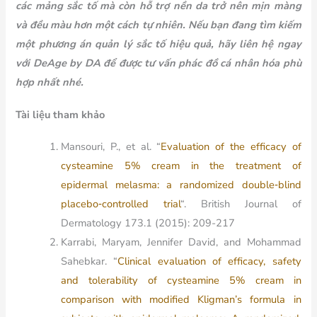
các mảng sắc tố mà còn hỗ trợ nền da trở nên mịn màng
và đều màu hơn một cách tự nhiên. Nếu bạn đang tìm kiếm
một phương án quản lý sắc tố hiệu quả, hãy liên hệ ngay
với DeAge by DA để được tư vấn phác đồ cá nhân hóa phù
hợp nhất nhé.
Tài liệu tham khảo
Mansouri, P., et al. “
Evaluation of the efficacy of
cysteamine 5% cream in the treatment of
epidermal melasma: a randomized double‐blind
placebo‐controlled trial
“. British Journal of
Dermatology 173.1 (2015): 209-217
Karrabi, Maryam, Jennifer David, and Mohammad
Sahebkar. “
Clinical evaluation of efficacy, safety
and tolerability of cysteamine 5% cream in
comparison with modified Kligman’s formula in