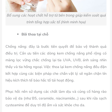
Bổ sung các hoạt chất hỗ trợ từ bên trong giúp kiểm soát quá
trình tổng hợp sắc tố (hình minh họa)
Bôi thoa tại chỗ
Chống nắng: đây là bước tiên quyết để bảo vệ thành quả
điều trị. Cần ưu tiên các dòng kem chống nắng phổ rộng có
màng lọc vững chắc chống lại tia UVA, UVB, ánh sáng nhìn
thấy và tia hồng ngoại. Việc thoa lại kem chống nắng đều đặn
kết hợp cùng các biện pháp che chắn vật lý sẽ ngăn chặn tín
hiệu kích thích tế bào hắc tố tái hoạt động.
Phục hồi: nên sử dụng các chất làm dịu và củng cố hàng rào
bảo vệ da (như B5, ceramide, niacinamide…) sau khi rửa sạch
cysteamine để duy trì độ ẩm và sức khỏe cho da.