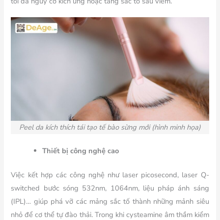
tối đa nguy cơ kích ứng hoặc tăng sắc tố sau viêm.
Peel da
kích thích tái tạo tế bào sừng mới (hình minh họa)
Thiết bị công nghệ cao
Việc kết hợp các công nghệ như laser picosecond, laser Q-
switched bước sóng 532nm, 1064nm, liệu pháp ánh sáng
(IPL)… giúp phá vỡ các mảng sắc tố thành những mảnh siêu
nhỏ để cơ thể tự đào thải. Trong khi cysteamine âm thầm kiểm