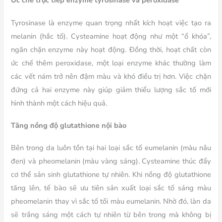
Ức chế trực tiếp enzyme tyrosinase và peroxidase
Tyrosinase là enzyme quan trọng nhất kích hoạt việc tạo ra
melanin (hắc tố). Cysteamine hoạt động như một “ổ khóa”,
ngăn chặn enzyme này hoạt động. Đồng thời, hoạt chất còn
ức chế thêm peroxidase, một loại enzyme khác thường làm
các vết nám trở nên đậm màu và khó điều trị hơn. Việc chặn
đứng cả hai enzyme này giúp giảm thiểu lượng sắc tố mới
hình thành một cách hiệu quả.
Tăng nồng độ glutathione nội bào
Bên trong da luôn tồn tại hai loại sắc tố eumelanin (màu nâu
đen) và pheomelanin (màu vàng sáng). Cysteamine thúc đẩy
cơ thể sản sinh glutathione tự nhiên. Khi nồng độ glutathione
tăng lên, tế bào sẽ ưu tiên sản xuất loại sắc tố sáng màu
pheomelanin thay vì sắc tố tối màu eumelanin. Nhờ đó, làn da
sẽ trắng sáng một cách tự nhiên từ bên trong mà không bị