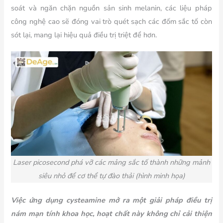
soát và ngăn chặn nguồn sản sinh melanin, các liệu pháp
công nghệ cao sẽ đóng vai trò quét sạch các đốm sắc tố còn
sót lại, mang lại hiệu quả điều trị triệt để hơn.
Laser
picosecond phá vỡ các mảng sắc tố thành những mảnh
siêu nhỏ để cơ thể tự đào thải (hình minh họa)
Việc ứng dụng cysteamine mở ra một giải pháp điều trị
nám mạn tính khoa học, hoạt chất này không chỉ cải thiện