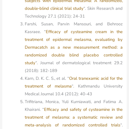
subjects with epidermal melasma: A randomized,
double‐blind clinical trial study
“. Skin Research and
Technology 27.1 (2021): 24-31
Farshi, Susan, Parvin Mansouri, and Behrooz
Kasraee. “
Efficacy of cysteamine cream in the
treatment of epidermal melasma, evaluating by
Dermacatch as a new measurement method: a
randomized double blind placebo controlled
study
“. Journal of dermatological treatment 29.2
(2018): 182-189
Karn, D. K. C. S., et al. “
Oral tranexamic acid for the
treatment of melasma
“. Kathmandu University
Medical Journal 10.4 (2012): 40-43
Trifitriana, Monica, Yuli Kurniawati, and Fatima A.
Khairani. “
Efficacy and safety of cysteamine in the
treatment of melasma: a systematic review and
meta-analysis of randomized controlled trials
“.