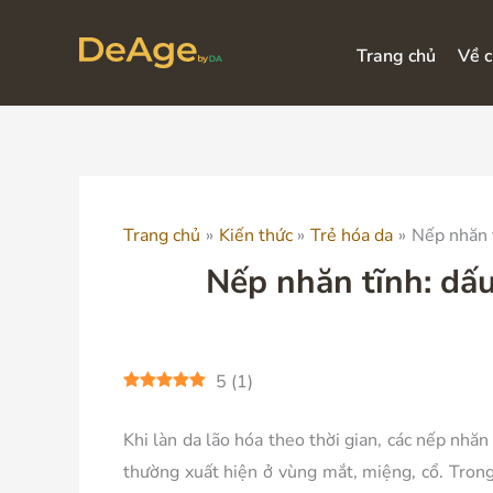
Nhảy
tới
Trang chủ
Về c
nội
dung
Trang chủ
Kiến thức
Trẻ hóa da
Nếp nhăn t
Nếp nhăn tĩnh: dấu
5
(
1
)
Khi làn da lão hóa theo thời gian, các nếp nhă
thường xuất hiện ở vùng mắt, miệng, cổ. Trong