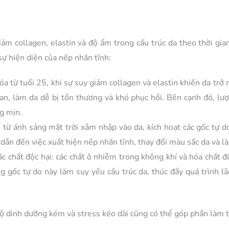
ảm collagen, elastin và độ ẩm trong cấu trúc da theo thời gian
ự hiện diện của nếp nhăn tĩnh:
óa từ tuổi 25, khi sự suy giảm collagen và elastin khiến da trở
ian, làm da dễ bị tổn thương và khó phục hồi. Bên cạnh đó, l
ng mịn.
ừ ánh sáng mặt trời xâm nhập vào da, kích hoạt các gốc tự do
 dẫn đến việc xuất hiện nếp nhăn tĩnh, thay đổi màu sắc da và l
c chất độc hại:
các chất ô nhiễm trong không khí và hóa chất độ
 gốc tự do này làm suy yếu cấu trúc da, thúc đẩy quá trình l
ộ dinh dưỡng kém và stress kéo dài cũng có thể góp phần làm t