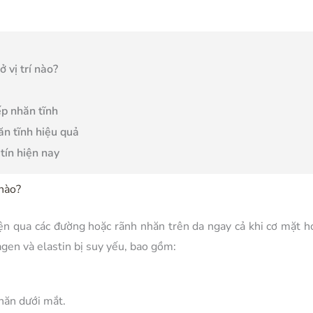
 vị trí nào?
ếp nhăn tĩnh
ăn tĩnh hiệu quả
tín hiện nay
 nào?
iện qua các đường hoặc rãnh nhăn trên da ngay cả khi cơ mặt 
agen và elastin bị suy yếu, bao gồm:
hăn dưới mắt.