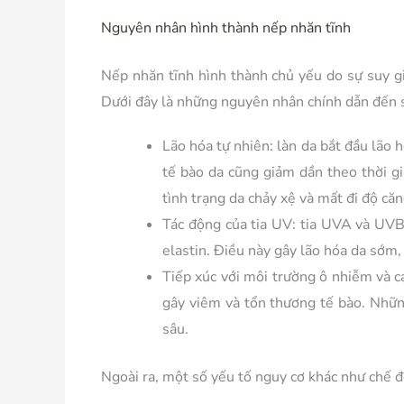
Nguyên nhân hình thành nếp nhăn tĩnh
Nếp nhăn tĩnh hình thành chủ yếu do sự suy gi
Dưới đây là những nguyên nhân chính dẫn đến s
Lão hóa tự nhiên:
làn da bắt đầu lão h
tế bào da cũng giảm dần theo thời g
tình trạng da chảy xệ và mất đi độ că
Tác động của tia UV:
tia UVA và UVB t
elastin. Điều này gây lão hóa da sớm,
Tiếp xúc với môi trường ô nhiễm và cá
gây viêm và tổn thương tế bào. Những
sâu.
Ngoài ra, một số yếu tố nguy cơ khác như chế đ