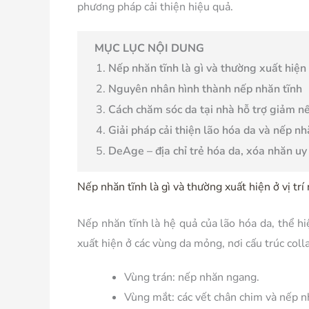
phương pháp cải thiện hiệu quả.
MỤC LỤC NỘI DUNG
Nếp nhăn tĩnh là gì và thường xuất hiện ở
Nguyên nhân hình thành nếp nhăn tĩnh
Cách chăm sóc da tại nhà hỗ trợ giảm n
Giải pháp cải thiện lão hóa da và nếp nh
DeAge – địa chỉ trẻ hóa da, xóa nhăn uy 
Nếp nhăn tĩnh là gì và thường xuất hiện ở vị trí
Nếp nhăn tĩnh là hệ quả của lão hóa da, thể h
xuất hiện ở các vùng da mỏng, nơi cấu trúc coll
Vùng trán:
nếp nhăn ngang.
Vùng mắt:
các vết chân chim và nếp n