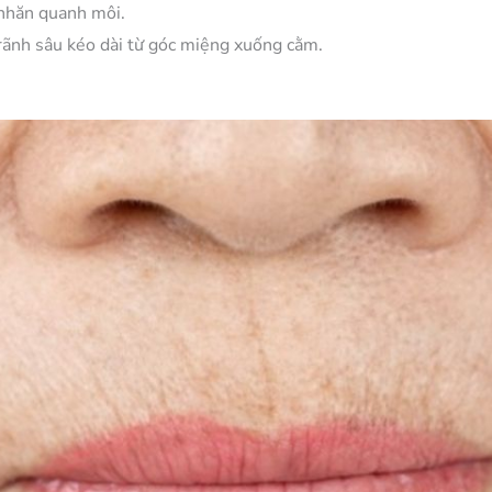
nhăn quanh môi.
ãnh sâu kéo dài từ góc miệng xuống cằm.